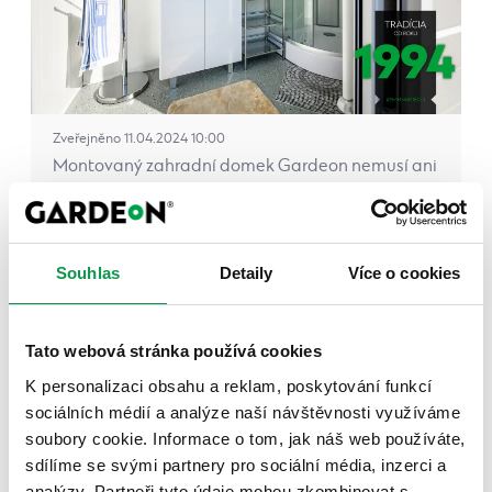
Zveřejněno 11.04.2024 10:00
Montovaný zahradní domek Gardeon nemusí ani
zdaleka sloužit jen jako prostor pro uložení
zahradního nářadí.…
Celý článek
Souhlas
Detaily
Více o cookies
Tato webová stránka používá cookies
Domek či přístřešek pro bazénovou
filtraci a kam ho umístit?
K personalizaci obsahu a reklam, poskytování funkcí
sociálních médií a analýze naší návštěvnosti využíváme
soubory cookie. Informace o tom, jak náš web používáte,
sdílíme se svými partnery pro sociální média, inzerci a
analýzy. Partneři tyto údaje mohou zkombinovat s