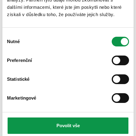
dalšími informacemi, které jste jim poskytli nebo které
získali v důsledku toho, že používáte jejich služby.
Výběr
Nutné
souhlasu
Preferenční
Zveřejněno 07.03.2024 08:00
Nejlepší způsob, jak strávit horké letní dny, je
Statistické
někde u vody - na tom se…
Celý článek
Marketingové
Výměna dřevěného domku za
ocelový – porovnejte si výhody
Povolit vše