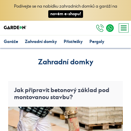
Podívejte se na nabídku zahradních domků a garáží na
novém e-shopu!
Garáže
Zahradní domky
Přístřešky
Pergoly
Zahradní domky
Jak připravit betonový základ pod
montovanou stavbu?