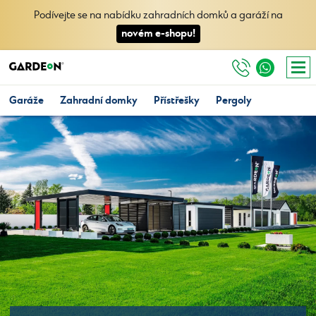
Podívejte se na nabídku zahradních domků a garáží na
novém e-shopu!
Garáže
Zahradní domky
Přístřešky
Pergoly