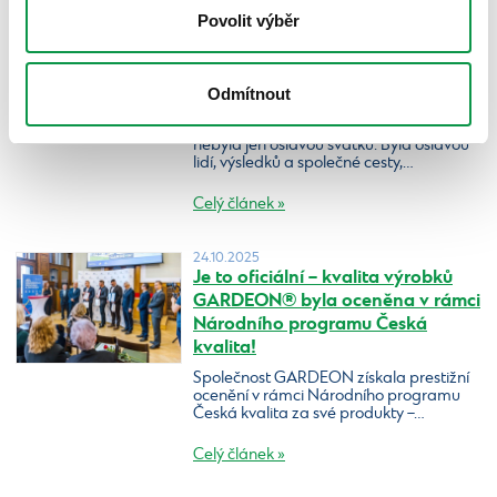
Povolit výběr
17.02.2026
Když se úspěch slaví společně:
Vánoční párty Gardeon jako
Odmítnout
důkaz síly týmu
Vánoční párty společnosti Gardeon
nebyla jen oslavou svátků. Byla oslavou
lidí, výsledků a společné cesty,…
Celý článek »
24.10.2025
Je to oficiální – kvalita výrobků
GARDEON®️ byla oceněna v rámci
Národního programu Česká
kvalita!
Společnost GARDEON získala prestižní
ocenění v rámci Národního programu
Česká kvalita za své produkty –…
Celý článek »