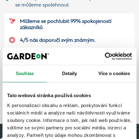
se můžeme spolehnout.
Můžeme se pochlubit 99% spokojeností
zákazníků.
4/5 nás doporučí svým známým.
2 500+ recenzí na Facebooku a Google
@gardeonSK
s hodnocením 4,8 z 5.
Souhlas
Detaily
Více o cookies
20 % zákazníků si od nás koupí další produkt.
Tato webová stránka používá cookies
K personalizaci obsahu a reklam, poskytování funkcí
sociálních médií a analýze naší návštěvnosti využíváme
soubory cookie. Informace o tom, jak náš web používáte,
sdílíme se svými partnery pro sociální média, inzerci a
analýzy. Partneři tyto údaje mohou zkombinovat s