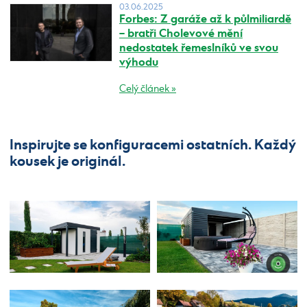
03.06.2025
Forbes: Z garáže až k půlmiliardě
– bratři Cholevové mění
nedostatek řemeslníků ve svou
výhodu
Celý článek »
Inspirujte se konfiguracemi ostatních. Každý
kousek je originál.