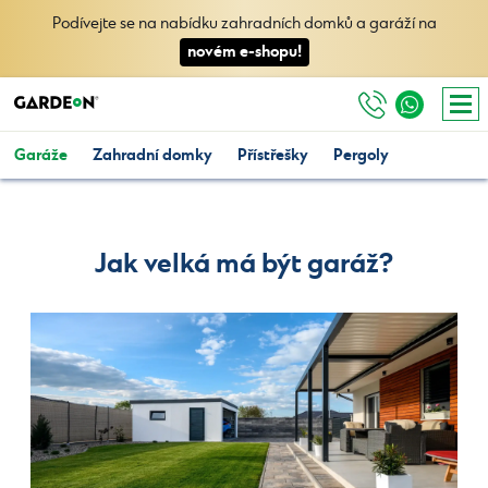
Podívejte se na nabídku zahradních domků a garáží na
novém e-shopu!
Garáže
Zahradní domky
Přístřešky
Pergoly
Jak velká má být garáž?