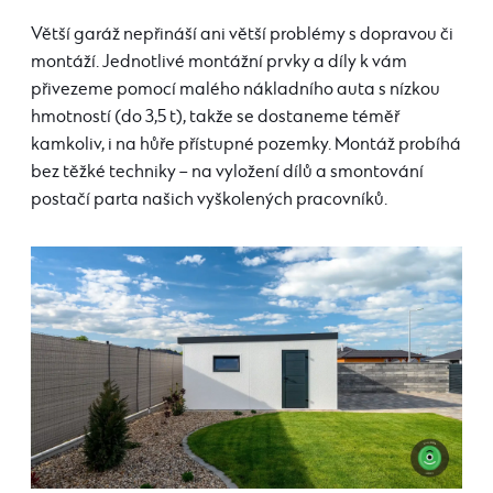
Větší garáž nepřináší ani větší problémy s dopravou či
montáží. Jednotlivé montážní prvky a díly k vám
přivezeme pomocí malého nákladního auta s nízkou
hmotností (do 3,5 t), takže se dostaneme téměř
kamkoliv, i na hůře přístupné pozemky. Montáž probíhá
bez těžké techniky – na vyložení dílů a smontování
postačí parta našich vyškolených pracovníků.