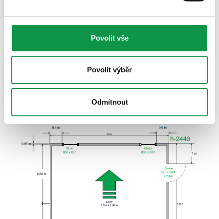
mohli jmenovat dále :) I vám by se hodil komfortní
prostor na parkování aut a zároveň oceníte štědrý
odkládací prostor?
Povolit vše
V tom případě je pro vás nejvhodnější rozměr
dvojgaráže 5800 x 5860mm.
Povolit výběr
Odmítnout