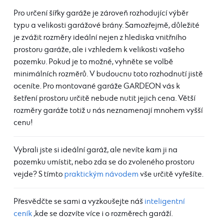
Pro určení šířky garáže je zároveň rozhodující výběr
typu a velikosti garážové brány. Samozřejmě, důležité
je zvážit rozměry ideální nejen z hlediska vnitřního
prostoru garáže, ale i vzhledem k velikosti vašeho
pozemku. Pokud je to možné, vyhněte se volbě
minimálních rozměrů. V budoucnu toto rozhodnutí jistě
oceníte. Pro montované garáže GARDEON vás k
šetření prostoru určitě nebude nutit jejich cena. Větší
rozměry garáže totiž u nás neznamenají mnohem vyšší
cenu!
Vybrali jste si ideální garáž, ale nevíte kam ji na
pozemku umístit, nebo zda se do zvoleného prostoru
vejde? S tímto
praktickým návodem
vše určitě vyřešíte.
Přesvědčte se sami a vyzkoušejte náš
inteligentní
ceník
,kde se dozvíte více i o rozměrech garáží.