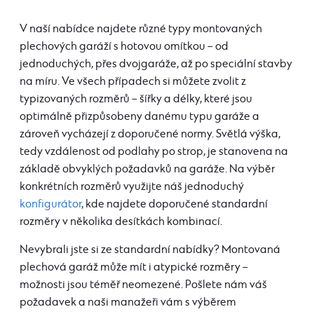
V naší nabídce najdete různé typy montovaných
plechových garáží s hotovou omítkou – od
jednoduchých, přes dvojgaráže, až po speciální stavby
na míru. Ve všech případech si můžete zvolit z
typizovaných rozměrů – šířky a délky, které jsou
optimálně přizpůsobeny danému typu garáže a
zároveň vycházejí z doporučené normy. Světlá výška,
tedy vzdálenost od podlahy po strop, je stanovena na
základě obvyklých požadavků na garáže. Na výběr
konkrétních rozměrů využijte náš jednoduchý
konfigurátor
, kde najdete doporučené standardní
rozměry v několika desítkách kombinací.
Nevybrali jste si ze standardní nabídky? Montovaná
plechová garáž může mít i atypické rozměry –
možnosti jsou téměř neomezené. Pošlete nám váš
požadavek a naši manažeři vám s výběrem