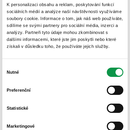
K personalizaci obsahu a reklam, poskytování funkcí
sociálních médií a analýze naší návštěvnosti využíváme
soubory cookie. Informace o tom, jak náš web používáte,
sdílíme se svými partnery pro sociální média, inzerci a
analýzy. Partneři tyto údaje mohou zkombinovat s
dalšími informacemi, které jste jim poskytli nebo které
získali v důsledku toho, že používáte jejich služby.
Výběr
Nutné
souhlasu
Preferenční
Statistické
Dvě auta, zimní / letní pneumatiky, 4 kola, sezónní
oblečení, sekačka, hrábě, kolečko a takto bychom
Marketingové