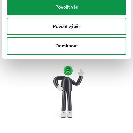
maximální rozměr konstrukčního otvoru na dveře -
Povolit vše
1200x2000mm
minimální rozměr konstrukčního otvoru -
Povolit výběr
300x300mm
minimální hloubka stavby pro osazení garážové
Odmítnout
brány s pohonem - 3560mm