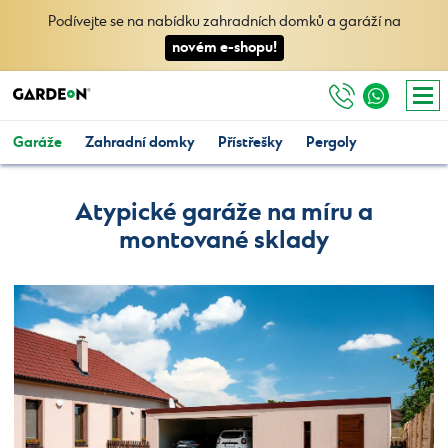
Podívejte se na nabídku zahradních domků a garáží na
novém e-shopu!
Garáže
Zahradní domky
Přístřešky
Pergoly
Atypické garáže na míru a
montované sklady