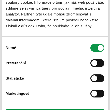
soubory cookie. Informace o tom, jak náš web používáte,
maximální typizovaná šířka - 5800mm (rozměr lze
sdílíme se svými partnery pro sociální média, inzerci a
upravit, vyskládat na míru až do šířky 20 000mm)
analýzy. Partneři tyto údaje mohou zkombinovat s
dalšími informacemi, které jste jim poskytli nebo které
maximální typizovaná hloubka - 8740mm (rozměr
získali v důsledku toho, že používáte jejich služby.
lze upravit, vyskládat na míru až do hloubky 20
000mm)
Výběr
Nutné
maximální typizovaná výška stěny - 3000mm
souhlasu
maximální výška garážové brány - 2750mm při
Preferenční
výšce stěny 3000mm
minimální vzdálenost konstrukčního otvoru na
Statistické
dveře, okno, světlík, bránu - 200mm
minimální vzdálenost konstrukčního otvoru od
Marketingové
spodní hrany stěny - 50mm