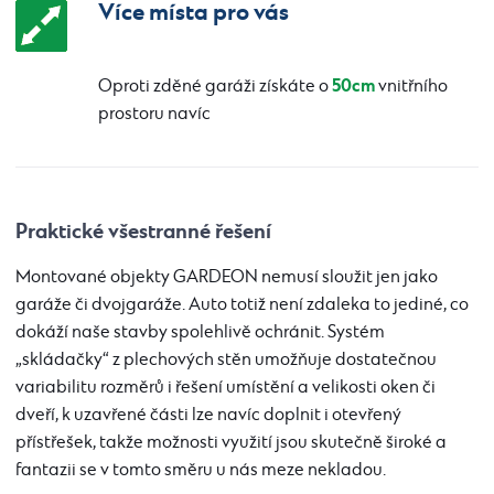
Více místa pro vás
50cm
Oproti zděné garáži získáte o
vnitřního
prostoru navíc
Praktické všestranné řešení
Montované objekty GARDEON nemusí sloužit jen jako
garáže či dvojgaráže. Auto totiž není zdaleka to jediné, co
dokáží naše stavby spolehlivě ochránit. Systém
„skládačky“ z plechových stěn umožňuje dostatečnou
variabilitu rozměrů i řešení umístění a velikosti oken či
dveří, k uzavřené části lze navíc doplnit i otevřený
přístřešek, takže možnosti využití jsou skutečně široké a
fantazii se v tomto směru u nás meze nekladou.