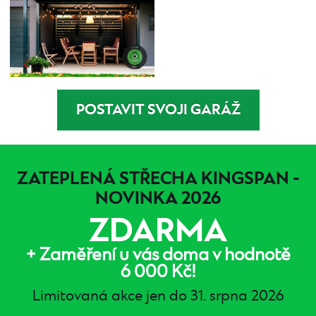
POSTAVIT SVOJI GARÁŽ
ZATEPLENÁ STŘECHA KINGSPAN -
NOVINKA 2026
ZDARMA
+ Zaměření u vás doma v hodnotě
6 000 Kč!
Limitovaná akce jen do 31. srpna 2026