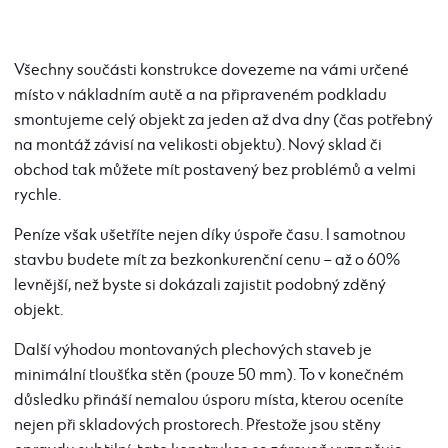
Všechny součásti konstrukce dovezeme na vámi určené
místo v nákladním autě a na připraveném podkladu
smontujeme celý objekt za jeden až dva dny (čas potřebný
na montáž závisí na velikosti objektu). Nový sklad či
obchod tak můžete mít postavený bez problémů a velmi
rychle.
Peníze však ušetříte nejen díky úspoře času. I samotnou
stavbu budete mít za bezkonkurenční cenu – až o 60%
levnější, než byste si dokázali zajistit podobný zděný
objekt.
Další výhodou montovaných plechových staveb je
minimální tloušťka stěn (pouze 50 mm). To v konečném
důsledku přináší nemalou úsporu místa, kterou oceníte
nejen při skladových prostorech. Přestože jsou stěny