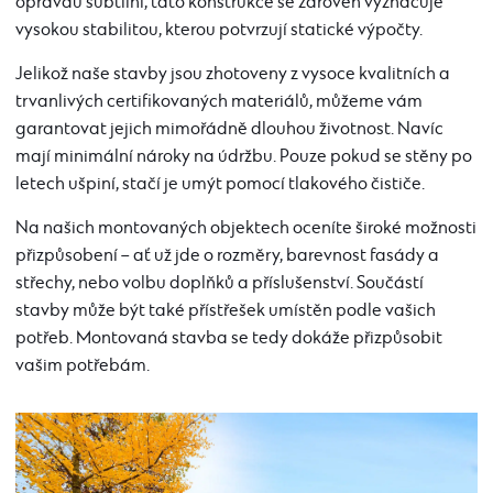
opravdu subtilní, tato konstrukce se zároveň vyznačuje
vysokou stabilitou, kterou potvrzují statické výpočty.
Jelikož naše stavby jsou zhotoveny z vysoce kvalitních a
trvanlivých certifikovaných materiálů, můžeme vám
garantovat jejich mimořádně dlouhou životnost. Navíc
mají minimální nároky na údržbu. Pouze pokud se stěny po
letech ušpiní, stačí je umýt pomocí tlakového čističe.
Na našich montovaných objektech oceníte široké možnosti
přizpůsobení – ať už jde o rozměry, barevnost fasády a
střechy, nebo volbu doplňků a příslušenství. Součástí
stavby může být také přístřešek umístěn podle vašich
potřeb. Montovaná stavba se tedy dokáže přizpůsobit
vašim potřebám.