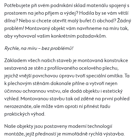
Potřebujete při svém podnikání sklad materiálu spojený s
prostorem na jeho příjem a výdej? Hodila by se vám větší
dílna? Nebo si chcete otevřít malý bufet či obchod? Žádný
problém! Montovaný objekt vám navrhneme na míru tak,
aby vyhovoval vašim konkrétním požadavkům.
Rychle, na míru – bez problémů!
Základem všech našich staveb je montovaná konstrukce
sestavená ze stěn z profilovaného ocelového plechu,
jejichž vnější povrchovou úpravu tvoří speciální omítka. Ta
k plechovým stěnám dokonale přilne a vytvoří nejen
účinnou ochrannou vrstvu, ale dodá objektu i estetický
vzhled. Montovanou stavbu tak od zděné na první pohled
nerozeznáte, ale může vám oproti ní přinést řadu
praktických výhod.
Naše objekty jsou postaveny moderní technologií
montáže, jejíž předností je mimořádně rychlá výstavba.