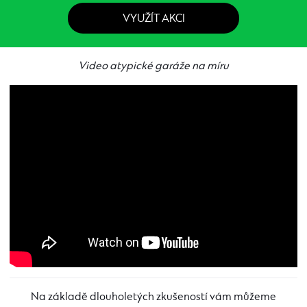
VYUŽÍT AKCI
Video atypické garáže na míru
Na základě dlouholetých zkušeností vám můžeme