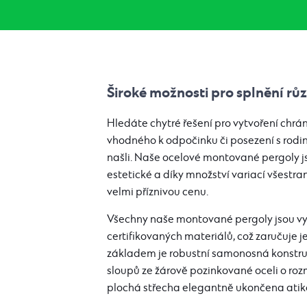
Široké možnosti pro splnění r
Hledáte chytré řešení pro vytvoření chr
vhodného k odpočinku či posezení s rodin
našli. Naše ocelové montované pergoly js
estetické a díky množství variací všestran
velmi příznivou cenu.
Všechny naše montované pergoly jsou vyr
certifikovaných materiálů, což zaručuje je
základem je robustní samonosná konstruk
sloupů ze žárově pozinkované oceli o ro
plochá střecha elegantně ukončena atik