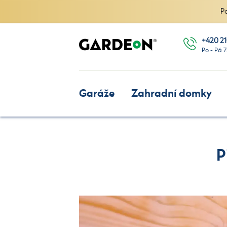
P
+420 21
Po - Pá 7
Garáže
Zahradní domky
P