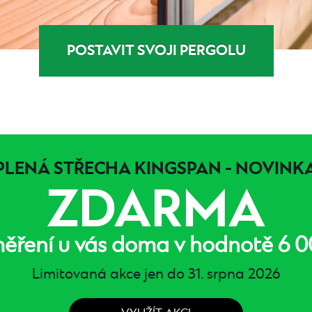
POSTAVIT SVOJI PERGOLU
PLENÁ STŘECHA KINGSPAN - NOVINKA
ZDARMA
ěření u vás doma v hodnotě 6 0
Limitovaná akce jen do 31. srpna 2026