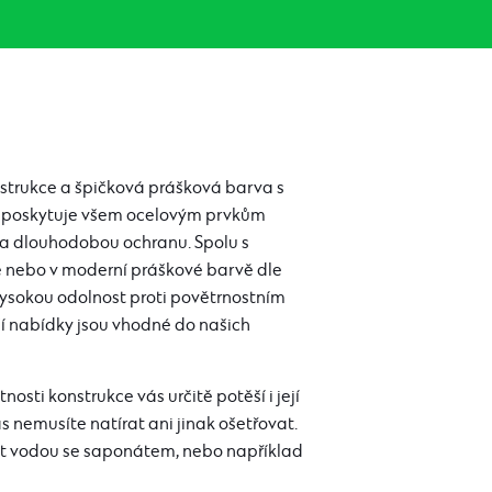
strukce a špičková prášková barva s
m poskytuje všem ocelovým prvkům
na dlouhodobou ochranu. Spolu s
 nebo v moderní práškové barvě dle
h vysokou odolnost proti povětrnostním
ší nabídky jsou vhodné do našich
nosti konstrukce vás určitě potěší i její
 nemusíte natírat ani jinak ošetřovat.
tit vodou se saponátem, nebo například