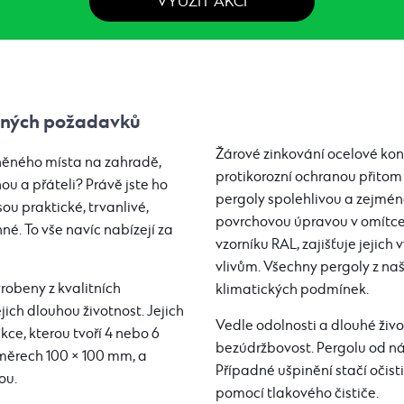
VYUŽÍT AKCI
ůzných požadavků
Žárové zinkování ocelové kon
áněného místa na zahradě,
protikorozní ochranou přito
ou a přáteli? Právě jste ho
pergoly spolehlivou a zejmé
ou praktické, trvanlivé,
povrchovou úpravou v omítce
né. To vše navíc nabízejí za
vzorníku RAL, zajišťuje jejic
vlivům. Všechny pergoly z na
obeny z kvalitních
klimatických podmínek.
jich dlouhou životnost. Jejich
Vedle odolnosti a dlouhé život
ce, kterou tvoří 4 nebo 6
bezúdržbovost. Pergolu od nás
změrech 100 × 100 mm, a
Případné ušpinění stačí očis
ou.
pomocí tlakového čističe.