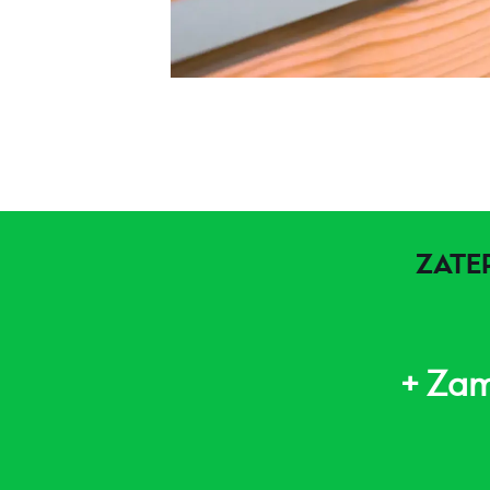
ZATE
+ Zam