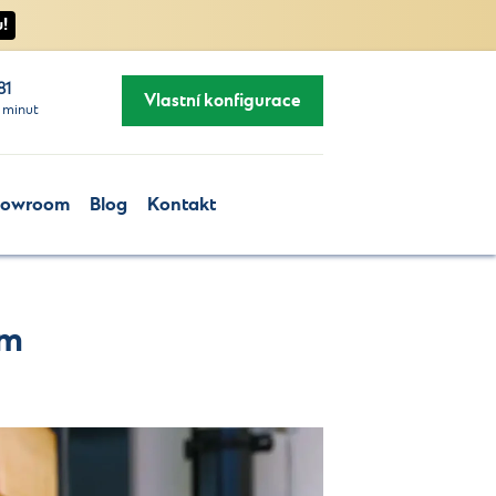
!
81
Vlastní konfigurace
 minut
howroom
Blog
Kontakt
ám