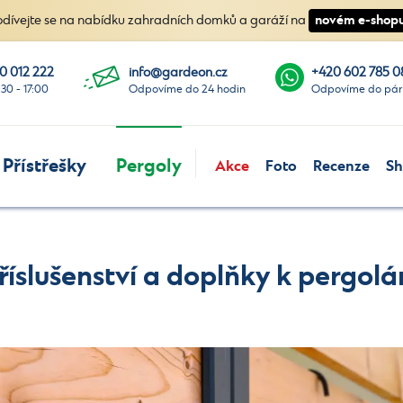
novém e-shopu
odívejte se na nabídku zahradních domků a garáží na
0 012 222
info@gardeon.cz
+420 602 785 0
:30 - 17:00
Odpovíme do 24 hodin
Odpovíme do pár
Přístřešky
Pergoly
Akce
Foto
Recenze
S
říslušenství a doplňky k pergol