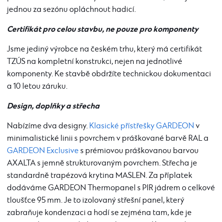
jednou za sezónu opláchnout hadicí.
Certifikát pro celou stavbu, ne pouze pro komponenty
Jsme jediný výrobce na českém trhu, který má certifikát
TZÚS na kompletní konstrukci, nejen na jednotlivé
komponenty. Ke stavbě obdržíte technickou dokumentaci
a 10 letou záruku.
Design, doplňky a střecha
Nabízíme dva designy.
Klasické přístřešky GARDEON
v
minimalistické linii s povrchem v práškované barvě RAL a
GARDEON Exclusive
s prémiovou práškovanou barvou
AXALTA s jemně strukturovaným povrchem. Střecha je
standardně trapézová krytina MASLEN. Za příplatek
dodáváme GARDEON Thermopanel s PIR jádrem o celkové
tloušťce 95 mm. Je to izolovaný střešní panel, který
zabraňuje kondenzaci a hodí se zejména tam, kde je