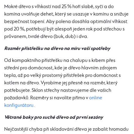
Mokré dřevo s vlhkostí nad 25 % hoří slabě, syčí a do
komína uvolňuje dehet, který se usazuje v komínu a snižuje
bezpečnost topení. Aby polena dosáhla optimální vlhkost
pod 20 %, potřebují být alespoň jeden rok pod střechou s
průvanem, tvrdé dřevo (buk, dub) i dva.
Rozměr přístřešku na dřevo na míru vaší spotřeby
Od kompaktního přístřešku na chalupu s krbem přes
střední pro domácnost, kde je dřevo hlavním zdrojem
tepla, až po velký prostorný přístřešek pro domácnost s
kotlem na dřevo. Vyrobíme jej přesně na rozměr, který
potřebujete. Sklon střechy nastavujeme dle vašich
požadavků. Rozměry si navolíte přímo v
online
konfigurátoru
.
Větrané boky pro suché dřevo od první sezóny
Nejčastější chyba při skladování dřeva je zabalit hromadu