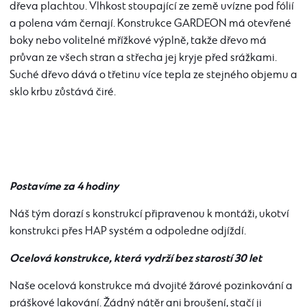
dřeva plachtou. Vlhkost stoupající ze země uvízne pod fólií
a polena vám černají. Konstrukce GARDEON má otevřené
boky nebo volitelné mřížkové výplně, takže dřevo má
průvan ze všech stran a střecha jej kryje před srážkami.
Suché dřevo dává o třetinu více tepla ze stejného objemu a
sklo krbu zůstává čiré.
Postavíme za 4 hodiny
Náš tým dorazí s konstrukcí připravenou k montáži, ukotví
konstrukci přes HAP systém a odpoledne odjíždí.
Ocelová konstrukce, která vydrží bez starostí 30 let
Naše ocelová konstrukce má dvojité žárové pozinkování a
práškové lakování. Žádný nátěr ani broušení, stačí ji