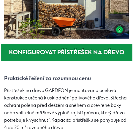
KONFIGUROVAT PŘÍSTŘEŠEK NA DŘEVO
Praktické řešení za rozumnou cenu
Přístřešek na dřevo GARDEON je montovaná ocelová
konstrukce určená k uskladnění palivového dřeva. Střecha
ochrání polena před deštěm a sněhem a otevřené boky
nebo volitelné mřížkové výplně zajistí průvan, který dřevo
potřebuje k vyschnutí. Kapacita přístřešku se pohybuje od
4 do 20 m³ rovnaného dřeva.