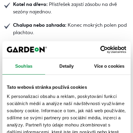
Kotel na dřevo:
Přístřešek zajistí zásobu na dvě
sezóny najednou.
Chalupa nebo zahrada:
Konec mokrých polen pod
plachtou.
Nový dům:
Sklad dřeva hned od začátku, bez
provizorních řešení.
Souhlas
Detaily
Více o cookies
Kombinace se
zahradním domkem
:
Modulární
prodloužení pod jednou střechou s jedním
designem.
Tato webová stránka používá cookies
Fotovoltika
: Sklad dřeva i výroba elektřiny pod
K personalizaci obsahu a reklam, poskytování funkcí
jednou střechou. Konstrukci upravíme na
sociálních médií a analýze naší návštěvnosti využíváme
potřebnou nosnost na vyžádání.
soubory cookie. Informace o tom, jak náš web používáte,
sdílíme se svými partnery pro sociální média, inzerci a
analýzy. Partneři tyto údaje mohou zkombinovat s
dalšími informacemi, které jste jim poskytli nebo které