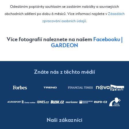
Odesláním poptávky souhlasím se zasláním nabídky a souvisejících
obchodních sdělení po dobu 6 měsíců. Více informací najdete v
Zásadách
zpracování osobních údajů
.
Více fotografií naleznete na našem
Facebooku |
GARDEON
Znáte nás z těchto médií
Naši zákazníci