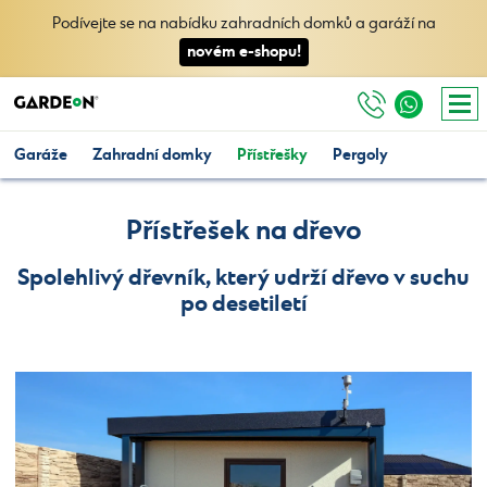
Podívejte se na nabídku zahradních domků a garáží na
novém e-shopu!
Garáže
Zahradní domky
Přístřešky
Pergoly
Přístřešek na dřevo
Spolehlivý dřevník, který udrží dřevo v suchu
po desetiletí