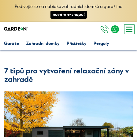
Podívejte se na nabídku zahradních domků a garáží na
novém e-shopu!
Garáže
Zahradní domky
Přístřešky
Pergoly
7 tipů pro vytvoření relaxační zóny v
zahradě