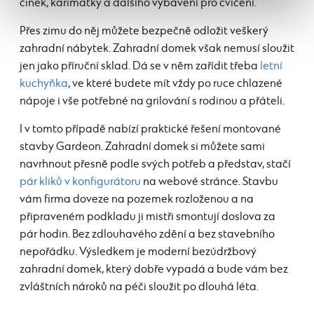
činek, karimatky a dalšího vybavení pro cvičení.
Přes zimu do něj můžete bezpečně odložit veškerý
zahradní nábytek. Zahradní domek však nemusí sloužit
jen jako příruční sklad. Dá se v něm zařídit třeba
letní
kuchyňka
, ve které budete mít vždy po ruce chlazené
nápoje i vše potřebné na grilování s rodinou a přáteli.
I v tomto případě nabízí praktické řešení montované
stavby Gardeon. Zahradní domek si můžete sami
navrhnout přesně podle svých potřeb a představ, stačí
pár kliků v konfigurátoru
na webové stránce. Stavbu
vám firma doveze na pozemek rozloženou a na
připraveném podkladu ji mistři smontují doslova za
pár hodin. Bez zdlouhavého zdění a bez stavebního
nepořádku. Výsledkem je moderní bezúdržbový
zahradní domek, který dobře vypadá a bude vám bez
zvláštních nároků na péči sloužit po dlouhá léta.