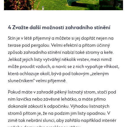
4 Zvažte další možnosti zahradního stínění
Stín je v létě příjemný a můžete si jej dopřát nejen na
terase pod pergolou. Velmi efektní a přitom účinný
způsob zahradního stínění nabízí také stromy a keře.
Jelikož jejich listy vytvářejí několik vrstev, mezi nimiž
může proudit vzduch, a navíc se z nich vypařuje vlhkost,
která ochlazuje okolí, bývá pod takovým „zeleným
slunečníkem“ velmi příjemně.
Pokud máte v zahradě pěkný listnatý strom, stačí pod
ním lavička nebo závěsné lehátko, a máte přímo
dokonalé zákoutí k odpočinku. Výhodou listnatých
stromů přitom je, že na podzim jim listy opadnou. V
zimě tak nebrání slunci, aby zahřálo například interiér