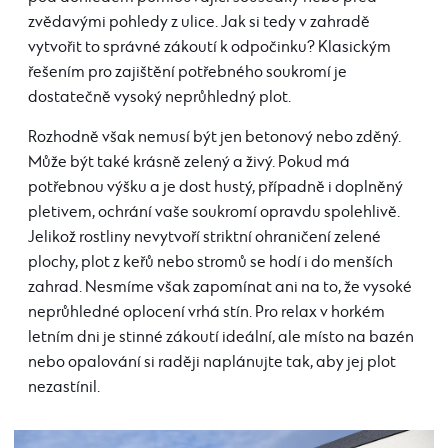
zvědavými pohledy z ulice. Jak si tedy v zahradě
vytvořit to správné zákoutí k odpočinku? Klasickým
řešením pro zajištění potřebného soukromí je
dostatečně vysoký neprůhledný plot.
Rozhodně však nemusí být jen betonový nebo zděný.
Může být také krásně zelený a živý. Pokud má
potřebnou výšku a je dost hustý, případně i doplněný
pletivem, ochrání vaše soukromí opravdu spolehlivě.
Jelikož rostliny nevytvoří striktní ohraničení zelené
plochy, plot z keřů nebo stromů se hodí i do menších
zahrad. Nesmíme však zapomínat ani na to, že vysoké
neprůhledné oplocení vrhá stín. Pro relax v horkém
letním dni je stinné zákoutí ideální, ale místo na bazén
nebo opalování si raději naplánujte tak, aby jej plot
nezastínil.