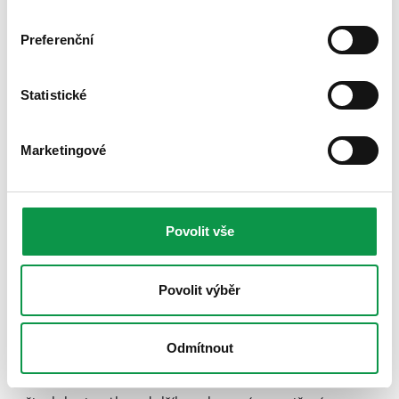
Preferenční
Statistické
Marketingové
7 Postavte si zahradní domek
Povolit vše
Perfektní oddechové zákoutí v zahradě by mělo mít
také své zázemí, a to nejen na důležité drobnosti, jako
Povolit výběr
jsou polštáře a měkké deky na večerní posezení,
ručníky a hračky pro děti
k bazénu
, nebo chladnička a
skleničky na osvěžující letní nápoj. Pokud jste si na
Odmítnout
relaxační zónu v zahradě vyhlédli místo dále od domu,
zahradní domek se může hodit například i pro uložení