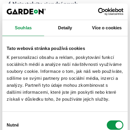
6 Nainstalujte si vodní prvek
V oddechové zóně v zahradě by určitě neměla chybět
voda. Dokáže totiž osvěžit vzduch i blahodárně
Souhlas
Detaily
Více o cookies
působit na všechny naše smysly. Vodní prvek přitom
může mít mnohočetné podoby i rozličné využití. Od
obyčejné malé nádrže na vodu, ke které budou chodit
Tato webová stránka používá cookies
pít ptáci, přes vodopád nebo fontánu, které ochladí
K personalizaci obsahu a reklam, poskytování funkcí
okolí a potěší uši zurčením, až po jezírko s vodními
sociálních médií a analýze naší návštěvnosti využíváme
rostlinami a rybami. K vysněnému letnímu relaxu však
soubory cookie. Informace o tom, jak náš web používáte,
nejčastěji patří bazén, ve kterém se dá osvěžit nebo si
sdílíme se svými partnery pro sociální média, inzerci a
zaplavat.
analýzy. Partneři tyto údaje mohou zkombinovat s
dalšími informacemi, které jste jim poskytli nebo které
získali v důsledku toho, že používáte jejich služby.
Výběr
Nutné
souhlasu