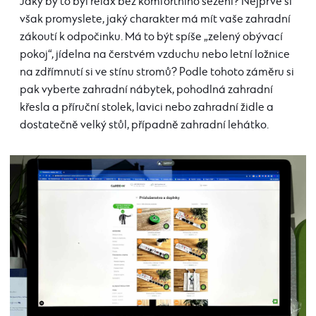
Jaký by to byl relax bez komfortního sezení? Nejprve si
však promyslete, jaký charakter má mít vaše zahradní
zákoutí k odpočinku. Má to být spíše „zelený obývací
pokoj“, jídelna na čerstvém vzduchu nebo letní ložnice
na zdřímnutí si ve stínu stromů? Podle tohoto záměru si
pak vyberte zahradní nábytek, pohodlná zahradní
křesla a příruční stolek, lavici nebo zahradní židle a
dostatečně velký stůl, případně zahradní lehátko.