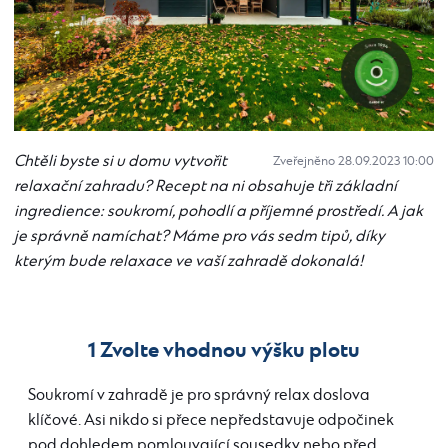
Chtěli byste si u domu vytvořit
Zveřejněno 28.09.2023 10:00
relaxační zahradu? Recept na ni obsahuje tři základní
ingredience: soukromí, pohodlí a příjemné prostředí. A jak
je správně namíchat? Máme pro vás sedm tipů, díky
kterým bude relaxace ve vaší zahradě dokonalá!
1 Zvolte vhodnou výšku plotu
Soukromí v zahradě je pro správný relax doslova
klíčové. Asi nikdo si přece nepředstavuje odpočinek
pod dohledem pomlouvající sousedky nebo před