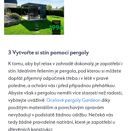
3 Vytvořte si stín pomocí pergoly
K tomu, aby byl relax v zahradě dokonalý, je zapotřebí i
stín. Ideálním řešením je pergola, pod kterou si můžete
dopřát příjemný odpočinek třeba i v létě v pravé
poledne, a ochrání vás i před případnou přeháňkou.
Abyste však s pergolou neměli více starostí než radosti,
vybírejte uvážlivě.
Ocelové pergoly Gardeon
díky
použitým materiálům a povrchovým úpravám
nevyžadují v podstatě žádnou údržbu. Nečeká vás
tedy žádné pravidelné natírání, které je zapotřebí u
dřevěných konstrukcí.