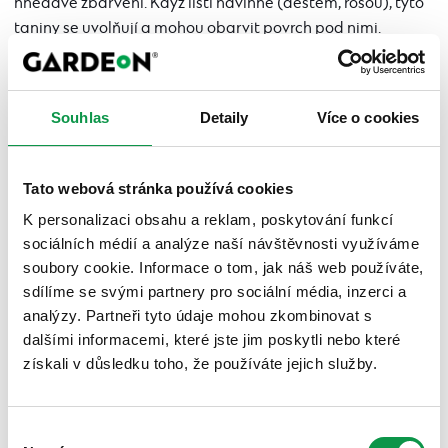
hnědavé zbarvení. Když listí navlhne (deštěm, rosou), tyto
taniny se uvolňují a mohou obarvit povrch pod nimi.
Abyste předešli jejich vzniku a udrželi exteriér čistý, je
důležité listí pravidelně odstraňovat:
Souhlas
Detaily
Více o cookies
Na menší plochy a menší množství listí postačí koště
s tuhými štětinami.
Pro větší plochy a hromady listí je vhodnější použít
Tato webová stránka používá cookies
vysavač s funkcí foukání nebo vysávání listí.
Pro shrabování listí z trávníku a větších ploch jsou
K personalizaci obsahu a reklam, poskytování funkcí
ideální hrábě.
sociálních médií a analýze naší návštěvnosti využíváme
soubory cookie. Informace o tom, jak náš web používáte,
sdílíme se svými partnery pro sociální média, inzerci a
analýzy. Partneři tyto údaje mohou zkombinovat s
dalšími informacemi, které jste jim poskytli nebo které
získali v důsledku toho, že používáte jejich služby.
Výběr