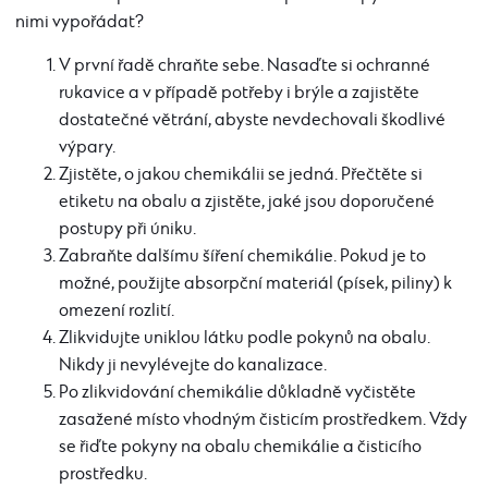
nimi vypořádat?
V první řadě chraňte sebe. Nasaďte si ochranné
rukavice a v případě potřeby i brýle a zajistěte
dostatečné větrání, abyste nevdechovali škodlivé
výpary.
Zjistěte, o jakou chemikálii se jedná. Přečtěte si
etiketu na obalu a zjistěte, jaké jsou doporučené
postupy při úniku.
Zabraňte dalšímu šíření chemikálie. Pokud je to
možné, použijte absorpční materiál (písek, piliny) k
omezení rozlití.
Zlikvidujte uniklou látku podle pokynů na obalu.
Nikdy ji nevylévejte do kanalizace.
Po zlikvidování chemikálie důkladně vyčistěte
zasažené místo vhodným čisticím prostředkem. Vždy
se řiďte pokyny na obalu chemikálie a čisticího
prostředku.