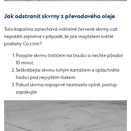
Jak odstranit skvrny z převodového oleje
Tato kapalina zanechává viditelné červené skvrny, což
nepotěší zejména v případě, že jste majitelem světlé
podlahy. Co s tím?
Posypte skvrnu čističem na troubu a nechte působit
10 minut.
Seškrábejte skvrnu tuhým kartáčem a opláchněte
hadicí pod nejvyšším tlakem.
Pokud skvrna napoprvé nezmizela úplně, postup
zopakujte.