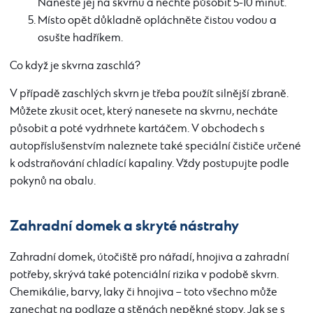
Naneste jej na skvrnu a nechte působit 5-10 minut.
Místo opět důkladně opláchněte čistou vodou a
osušte hadříkem.
Co když je skvrna zaschlá?
V případě zaschlých skvrn je třeba použít silnější zbraně.
Můžete zkusit ocet, který nanesete na skvrnu, necháte
působit a poté vydrhnete kartáčem. V obchodech s
autopříslušenstvím naleznete také speciální čističe určené
k odstraňování chladící kapaliny. Vždy postupujte podle
pokynů na obalu.
Zahradní domek a skryté nástrahy
Zahradní domek, útočiště pro nářadí, hnojiva a zahradní
potřeby, skrývá také potenciální rizika v podobě skvrn.
Chemikálie, barvy, laky či hnojiva – toto všechno může
zanechat na podlaze a stěnách nepěkné stopy. Jak se s