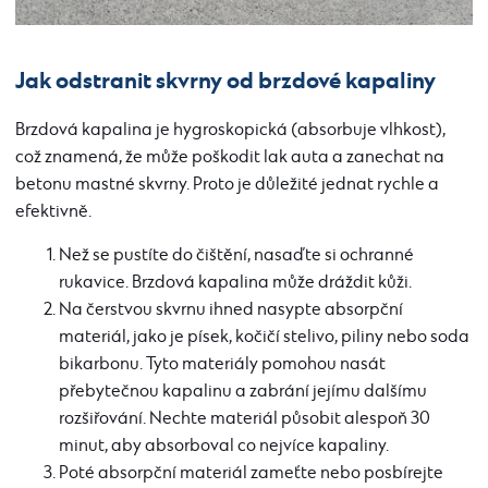
Jak odstranit skvrny od brzdové kapaliny
Brzdová kapalina je hygroskopická (absorbuje vlhkost),
což znamená, že může poškodit lak auta a zanechat na
betonu mastné skvrny. Proto je důležité jednat rychle a
efektivně.
Než se pustíte do čištění, nasaďte si ochranné
rukavice. Brzdová kapalina může dráždit kůži.
Na čerstvou skvrnu ihned nasypte absorpční
materiál, jako je písek, kočičí stelivo, piliny nebo soda
bikarbonu. Tyto materiály pomohou nasát
přebytečnou kapalinu a zabrání jejímu dalšímu
rozšiřování. Nechte materiál působit alespoň 30
minut, aby absorboval co nejvíce kapaliny.
Poté absorpční materiál zameťte nebo posbírejte