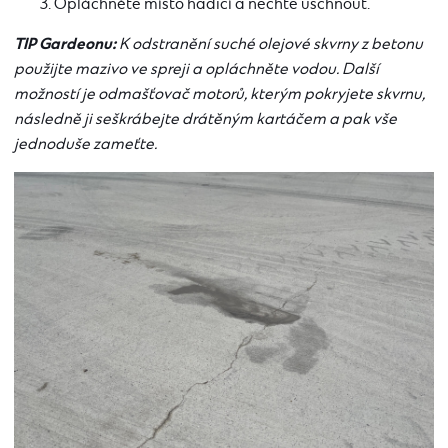
Opláchněte místo hadicí a nechte uschnout.
TIP Gardeonu:
K odstranění suché olejové skvrny z betonu
použijte mazivo ve spreji a opláchněte vodou. Další
možností je odmašťovač motorů, kterým pokryjete skvrnu,
následně ji seškrábejte drátěným kartáčem a pak vše
jednoduše zameťte.