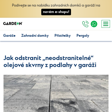
Podívejte se na nabídku zahradních domků a garáží na
novém e-shopu!
Garáže
Zahradní domky
Přístřešky
Pergoly
Jak odstranit „neodstranitelné“
olejové skvrny z podlahy v garáži