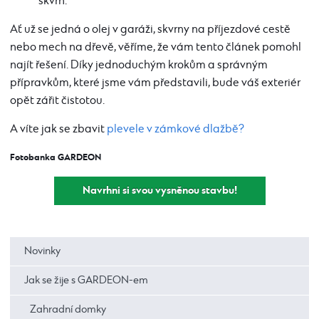
skvrn.
Ať už se jedná o olej v garáži, skvrny na příjezdové cestě
nebo mech na dřevě, věříme, že vám tento článek pomohl
najít řešení. Díky jednoduchým krokům a správným
přípravkům, které jsme vám představili, bude váš exteriér
opět zářit čistotou.
A víte jak se zbavit
plevele v zámkové dlažbě?
Fotobanka GARDEON
Navrhni si svou vysněnou stavbu!
Novinky
Jak se žije s GARDEON-em
Zahradní domky