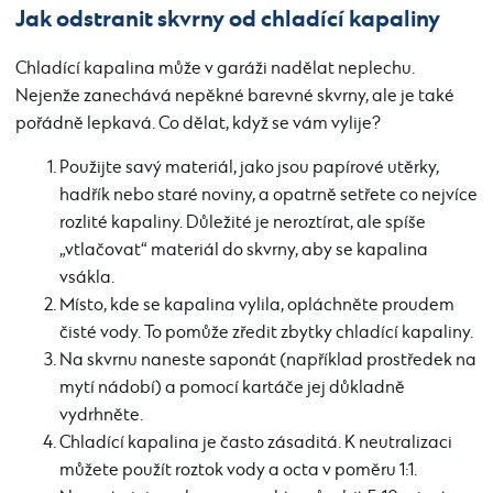
Jak odstranit skvrny od chladící kapaliny
Chladící kapalina může v garáži nadělat neplechu.
Nejenže zanechává nepěkné barevné skvrny, ale je také
pořádně lepkavá. Co dělat, když se vám vylije?
Použijte savý materiál, jako jsou papírové utěrky,
hadřík nebo staré noviny, a opatrně setřete co nejvíce
rozlité kapaliny. Důležité je neroztírat, ale spíše
„vtlačovat“ materiál do skvrny, aby se kapalina
vsákla.
Místo, kde se kapalina vylila, opláchněte proudem
čisté vody. To pomůže zředit zbytky chladící kapaliny.
Na skvrnu naneste saponát (například prostředek na
mytí nádobí) a pomocí kartáče jej důkladně
vydrhněte.
Chladící kapalina je často zásaditá. K neutralizaci
můžete použít roztok vody a octa v poměru 1:1.