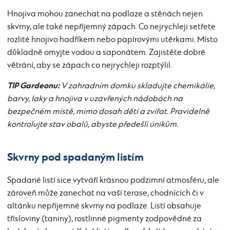
Hnojiva mohou zanechat na podlaze a stěnách nejen
skvrny, ale také nepříjemný zápach. Co nejrychleji setřete
rozlité hnojivo hadříkem nebo papírovými utěrkami. Místo
důkladně omyjte vodou a saponátem. Zajistěte dobré
větrání, aby se zápach co nejrychleji rozptýlil.
TIP Gardeonu:
V zahradním domku skladujte chemikálie,
barvy, laky a hnojiva v uzavřených nádobách na
bezpečném místě, mimo dosah dětí a zvířat. Pravidelně
kontrolujte stav obalů, abyste předešli únikům.
Skvrny pod spadaným listím
Spadané listí sice vytváří krásnou podzimní atmosféru, ale
zároveň může zanechat na vaší terase, chodnících či v
altánku nepříjemné skvrny na podlaze. Listí obsahuje
třísloviny (taniny), rostlinné pigmenty zodpovědné za