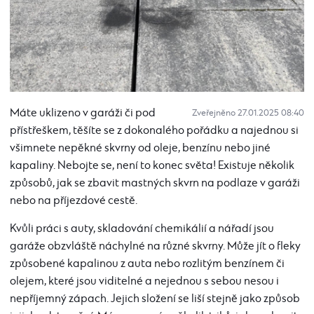
Máte uklizeno v garáži či pod
Zveřejněno 27.01.2025 08:40
přístřeškem, těšíte se z dokonalého pořádku a najednou si
všimnete nepěkné skvrny od oleje, benzínu nebo jiné
kapaliny. Nebojte se, není to konec světa! Existuje několik
způsobů, jak se zbavit mastných skvrn na podlaze v garáži
nebo na příjezdové cestě.
Kvůli práci s auty, skladování chemikálií a nářadí jsou
garáže obzvláště náchylné na různé skvrny. Může jít o fleky
způsobené kapalinou z auta nebo rozlitým benzínem či
olejem, které jsou viditelné a nejednou s sebou nesou i
nepříjemný zápach. Jejich složení se liší stejně jako způsob