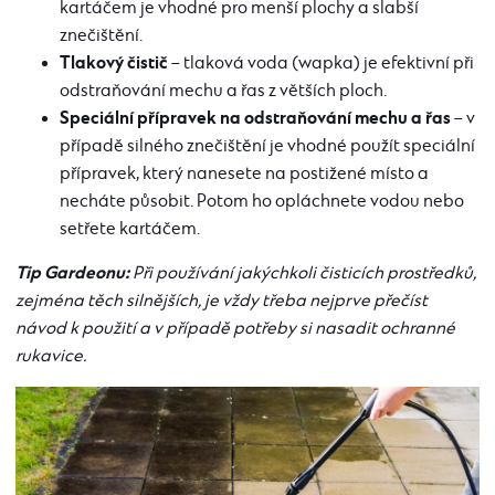
kartáčem je vhodné pro menší plochy a slabší
znečištění.
Tlakový čistič
– tlaková voda (wapka) je efektivní při
odstraňování mechu a řas z větších ploch.
Speciální přípravek na odstraňování mechu a řas
– v
případě silného znečištění je vhodné použít speciální
přípravek, který nanesete na postižené místo a
necháte působit. Potom ho opláchnete vodou nebo
setřete kartáčem.
Tip Gardeonu:
Při používání jakýchkoli čisticích prostředků,
zejména těch silnějších, je vždy třeba nejprve přečíst
návod k použití a v případě potřeby si nasadit ochranné
rukavice.