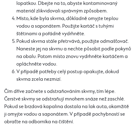
lopatkou. Dbejte na to, abyste kontaminovaný
materiál zlikvidovali správným způsobem.
Místo, kde byla skvrna, důkladně omyjte teplou
vodou a saponátem. Použijte kartáč s tuhými
štětinami a pořádně vydrhněte.
Pokud skvrna stále přetrvává, použijte odmašťovač.
Naneste jej na skvrnu a nechte působit podle pokynů
na obalu. Potom místo znovu vydrhněte kartáčem a
opláchněte vodou.
V případě potřeby celý postup opakujte, dokud
skvrna zcela nezmizí.
Čím dříve začnete s odstraňováním skvrny, tím lépe.
Čerstvé skvrny se odstraňují mnohem snáze než zaschlé.
Pokud se brzdová kapalina dostala na lak auta, okamžitě
ji omyjte vodou a saponátem. V případě pochybností se
obraťte na odborníka na čištění.