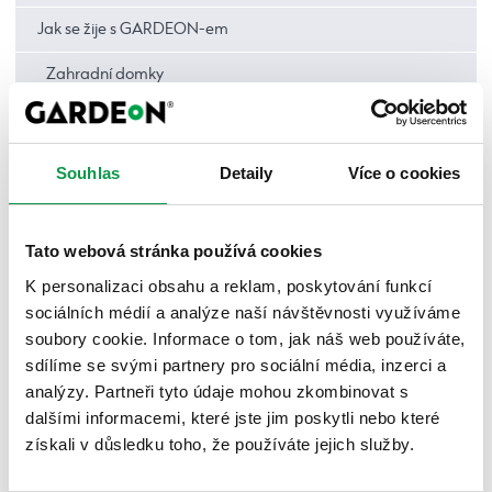
Jak se žije s GARDEON-em
Zahradní domky
Garáže
Přístřešky
Souhlas
Detaily
Více o cookies
Pergoly
Tato webová stránka používá cookies
Montované garáže
K personalizaci obsahu a reklam, poskytování funkcí
Jak na to – garáže | DIY
sociálních médií a analýze naší návštěvnosti využíváme
soubory cookie. Informace o tom, jak náš web používáte,
Zabezpečení
sdílíme se svými partnery pro sociální média, inzerci a
Údržba a starostlivost
analýzy. Partneři tyto údaje mohou zkombinovat s
dalšími informacemi, které jste jim poskytli nebo které
Zahradní domky
získali v důsledku toho, že používáte jejich služby.
Přístřešky a altánky