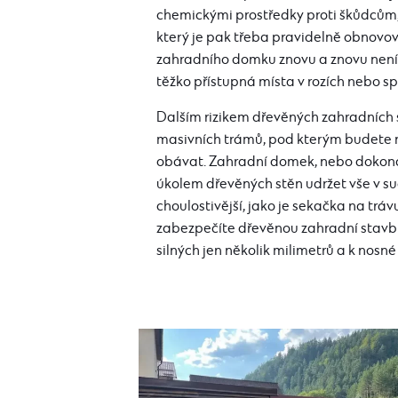
chemickými prostředky proti škůdcům,
který je pak třeba pravidelně obnovo
zahradního domku znovu a znovu není
těžko přístupná místa v rozích nebo 
Dalším rizikem dřevěných zahradních s
masivních trámů, pod kterým budete n
obávat. Zahradní domek, nebo dokonce 
úkolem dřevěných stěn udržet vše v suc
choulostivější, jako je sekačka na tráv
zabezpečíte dřevěnou zahradní stavbu 
silných jen několik milimetrů a k nosn