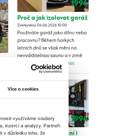
Proč a jak izolovat garáž
Zveřejněno 04.06.2026 10:00
Používáte garáž jako dílnu nebo
pracovnu? Během horkých
letních dnů se však mění na
nevydržitelnou saunu a v zimě
zase na chladničku?...
Viac
Více o cookies
ěvnosti využíváme soubory
, inzerci a analýzy. Partneři
Garáž na parkování i
li v důsledku toho, že