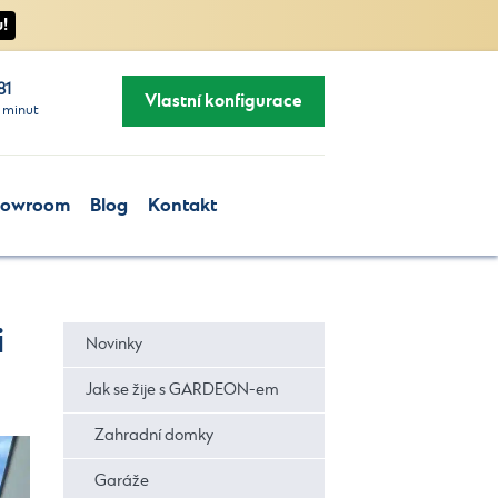
!
81
Vlastní konfigurace
 minut
howroom
Blog
Kontakt
i
Novinky
Jak se žije s GARDEON-em
Zahradní domky
Garáže