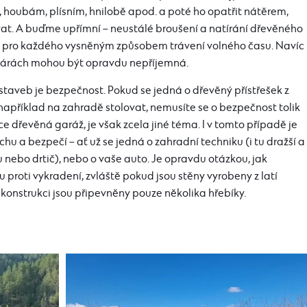
 houbám, plísním, hnilobě apod. a poté ho opatřit nátěrem,
vat. A buďme upřímní – neustálé broušení a natírání dřevěného
 pro každého vysněným způsobem trávení volného času. Navíc
spárách mohou být opravdu nepříjemná.
taveb je bezpečnost. Pokud se jedná o dřevěný přístřešek z
apříklad na zahradě stolovat, nemusíte se o bezpečnost tolik
dřevěná garáž, je však zcela jiné téma. I v tomto případě je
hu a bezpečí – ať už se jedná o zahradní techniku (i tu dražší a
u nebo drtič), nebo o vaše auto. Je opravdu otázkou, jak
proti vykradení, zvláště pokud jsou stěny vyrobeny z latí
é konstrukci jsou připevněny pouze několika hřebíky.