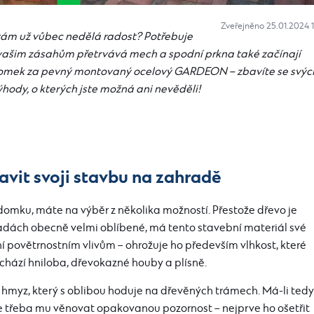
Zveřejněno 25.01.2024 
ám už vůbec nedělá radost? Potřebuje
y vašim zásahům přetrvává mech a spodní prkna také začínají
omek za pevný montovaný ocelový GARDEON – zbavíte se svýc
ýhody, o kterých jste možná ani nevěděli!
avit svoji stavbu na zahradě
mku, máte na výběr z několika možností. Přestože dřevo je
radách obecně velmi oblíbené, má tento stavební materiál své
ní povětrnostním vlivům – ohrožuje ho především vlhkost, které
řichází hniloba, dřevokazné houby a plísně.
hmyz, který s oblibou hoduje na dřevěných trámech. Má-li tedy
je třeba mu věnovat opakovanou pozornost – nejprve ho ošetřit