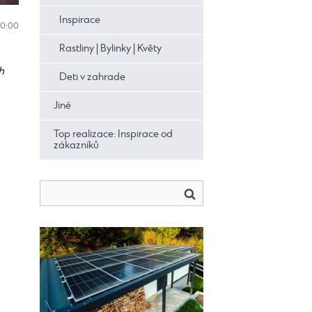
Inspirace
10:00
Rastliny | Bylinky | Květy
h
Deti v zahrade
Jiné
Top realizace: Inspirace od
zákazníků