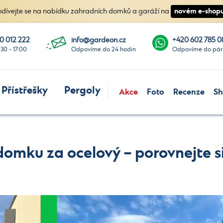
novém e-shopu
odívejte se na nabídku zahradních domků a garáží na
0 012 222
info@gardeon.cz
+420 602 785 0
:30 - 17:00
Odpovíme do 24 hodin
Odpovíme do pár
Přístřešky
Pergoly
Akce
Foto
Recenze
S
mku za ocelový – porovnejte s