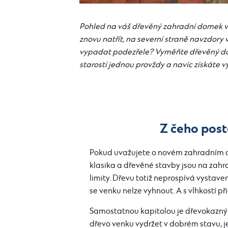
Pohled na váš dřevěný zahradní domek v
znovu natřít, na severní straně navzdor
vypadat podezřele? Vyměňte dřevěný d
starostí jednou provždy a navíc získáte v
Z čeho post
Pokud uvažujete o novém zahradním do
klasika a dřevěné stavby jsou na zah
limity. Dřevu totiž neprospívá vystave
se venku nelze vyhnout. A s vlhkostí p
Samostatnou kapitolou je dřevokazný 
dřevo venku vydržet v dobrém stavu, 