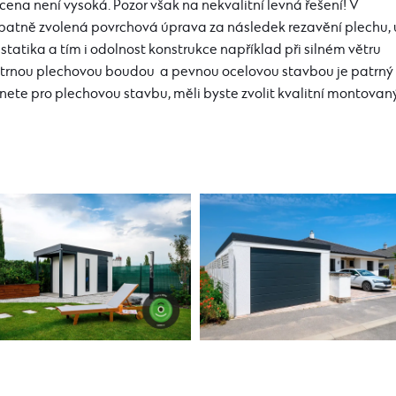
cena není vysoká. Pozor však na nekvalitní levná řešení! V
patně zvolená povrchová úprava za následek rezavění plechu, 
statika a tím i odolnost konstrukce například při silném větru
hatrnou plechovou boudou
a pevnou ocelovou stavbou je patrný
nete pro plechovou stavbu, měli byste zvolit kvalitní montovan