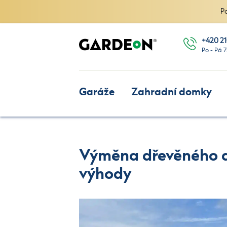
P
+420 21
Po - Pá 7
Garáže
Zahradní domky
Výměna dřevěného do
výhody