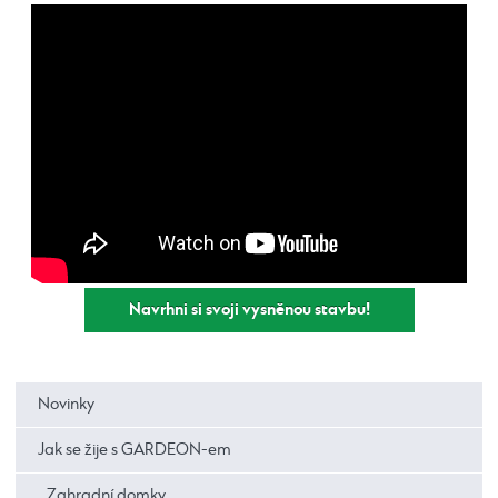
Navrhni si svoji vysněnou stavbu!
Novinky
Jak se žije s GARDEON-em
Zahradní domky