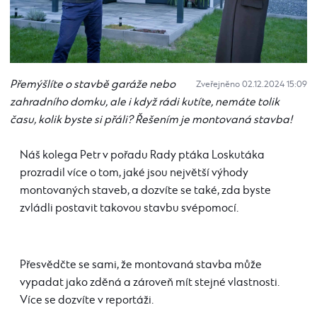
Přemýšlíte o stavbě garáže nebo
Zveřejněno 02.12.2024 15:09
zahradního domku, ale i když rádi kutíte, nemáte tolik
času, kolik byste si přáli? Řešením je montovaná stavba!
Náš kolega Petr v pořadu Rady ptáka Loskutáka
prozradil více o tom, jaké jsou největší výhody
montovaných staveb, a dozvíte se také, zda byste
zvládli postavit takovou stavbu svépomocí.
Přesvědčte se sami, že montovaná stavba může
vypadat jako zděná a zároveň mít stejné vlastnosti.
Více se dozvíte v reportáži.