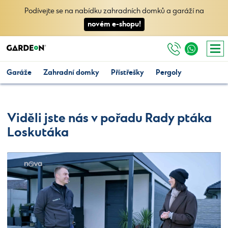
Podívejte se na nabídku zahradních domků a garáží na
novém e-shopu!
Garáže
Zahradní domky
Přístřešky
Pergoly
Viděli jste nás v pořadu Rady ptáka
Loskutáka