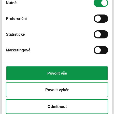
Nutné
souhlasu
Preferenční
Statistické
Marketingové
Proč a jak izolovat garáž
Zveřejněno 04.06.2026 10:00
Používáte garáž jako dílnu nebo pracovnu? Během horkých
Povolit vše
letních dnů se však mění na nevydržitelnou saunu a v zimě
zase na chladničku?...
Viac
Povolit výběr
Odmítnout