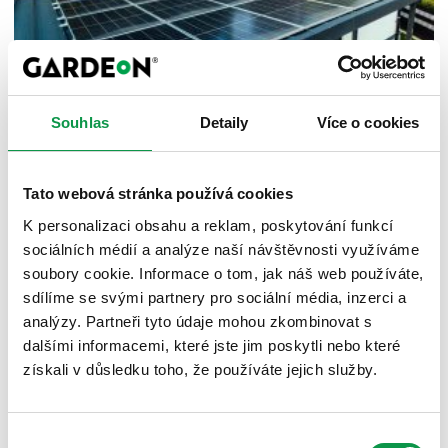
Souhlas
Detaily
Více o cookies
Tato webová stránka používá cookies
Fotovoltaické panely na střeše garáže,
K personalizaci obsahu a reklam, poskytování funkcí
zahradního domku a přístřešku
sociálních médií a analýze naší návštěvnosti využíváme
Zveřejněno 05.07.2026 12:05
soubory cookie. Informace o tom, jak náš web používáte,
Střecha rodinného domu není jediné místo, kam si můžete
sdílíme se svými partnery pro sociální média, inzerci a
nainstalovat fotovoltaické panely. Máte-li garáž, zahradní
analýzy. Partneři tyto údaje mohou zkombinovat s
domek nebo přístřeš...
Viac
dalšími informacemi, které jste jim poskytli nebo které
získali v důsledku toho, že používáte jejich služby.
Výběr