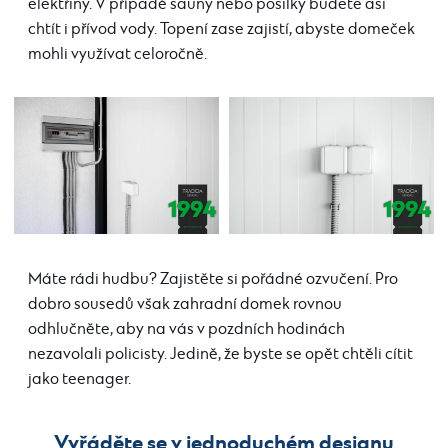
elektřiny. V případě sauny nebo posilky budete asi
chtít i přívod vody. Topení zase zajistí, abyste domeček
mohli využívat celoročně.
Máte rádi hudbu? Zajistěte si pořádné ozvučení. Pro
dobro sousedů však zahradní domek rovnou
odhlučněte, aby na vás v pozdních hodinách
nezavolali policisty. Jedině, že byste se opět chtěli cítit
jako teenager.
Vyřáděte se v jednoduchém designu