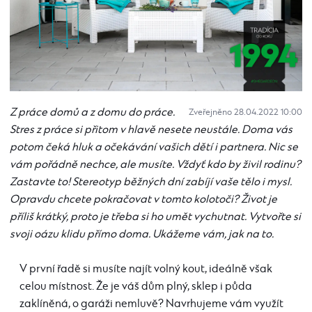
Z práce domů a z domu do práce.
Zveřejněno 28.04.2022 10:00
Stres z práce si přitom v hlavě nesete neustále. Doma vás
potom čeká hluk a očekávání vašich dětí i partnera. Nic se
vám pořádně nechce, ale musíte. Vždyť kdo by živil rodinu?
Zastavte to! Stereotyp běžných dní zabíjí vaše tělo i mysl.
Opravdu chcete pokračovat v tomto kolotoči? Život je
příliš krátký, proto je třeba si ho umět vychutnat. Vytvořte si
svoji oázu klidu přímo doma. Ukážeme vám, jak na to.
V první řadě si musíte najít volný kout, ideálně však
celou místnost. Že je váš dům plný, sklep i půda
zaklíněná, o garáži nemluvě? Navrhujeme vám využít