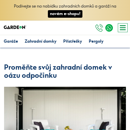
Podívejte se na nabídku zahradních domků a garáží na
novém e-shopu!
Garáže
Zahradní domky
Přístřešky
Pergoly
Proměňte svůj zahradní domek v
oázu odpočinku