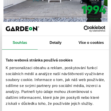
Na závěr si ještě vyrobte cedulku „Dětem vstup
zakázán“ a máte místo pouze pro sebe. Inspirativní
Souhlas
Detaily
Více o cookies
prostor, kde uslyšíte opět vlastní myšlenky, a zároveň
relaxační oázu, která bude pouze vaše.
Tato webová stránka používá cookies
K personalizaci obsahu a reklam, poskytování funkcí
Zdroj (Source):
sociálních médií a analýze naší návštěvnosti využíváme
soubory cookie. Informace o tom, jak náš web používáte,
Fotobanka GARDEON
sdílíme se svými partnery pro sociální média, inzerci a
analýzy. Partneři tyto údaje mohou zkombinovat s
Navrhni si vlastní zahradní domek!
dalšími informacemi, které jste jim poskytli nebo které
získali v důsledku toho, že používáte jejich služby.