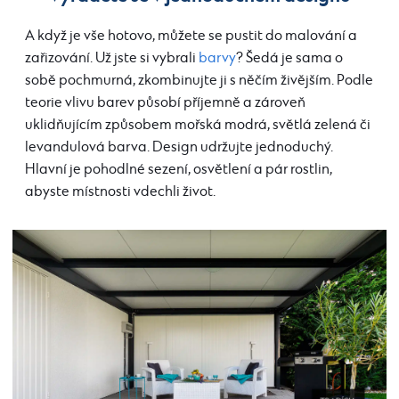
A když je vše hotovo, můžete se pustit do malování a
zařizování. Už jste si vybrali
barvy
? Šedá je sama o
sobě pochmurná, zkombinujte ji s něčím živějším. Podle
teorie vlivu barev působí příjemně a zároveň
uklidňujícím způsobem mořská modrá, světlá zelená či
levandulová barva. Design udržujte jednoduchý.
Hlavní je pohodlné sezení, osvětlení a pár rostlin,
abyste místnosti vdechli život.