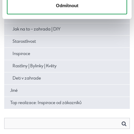
Přístřešky a altánky
Odmítnout
Zahrada
Jak na to – zahrada | DIY
Starostlivost
Inspirace
Rastliny | Bylinky | Květy
Deti v zahrade
Jiné
Top realizace: Inspirace od zákazníků