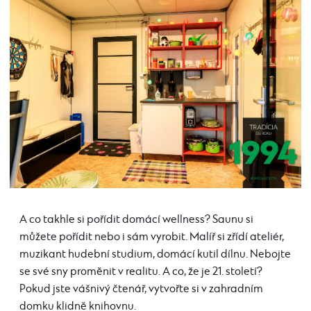
A co takhle si pořídit domácí wellness? Saunu si
můžete pořídit nebo i sám vyrobit. Malíř si zřídí ateliér,
muzikant hudební studium, domácí kutil dílnu. Nebojte
se své sny proměnit v realitu. A co, že je 21. století?
Pokud jste vášnivý čtenář, vytvořte si v zahradním
domku klidně knihovnu.