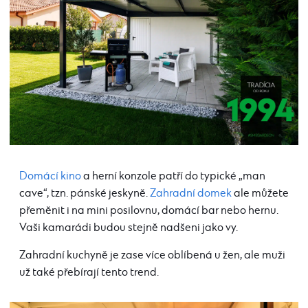
Domácí kino
a herní konzole patří do typické „man
cave“, tzn. pánské jeskyně.
Zahradní domek
ale můžete
přeměnit i na mini posilovnu, domácí bar nebo hernu.
Vaši kamarádi budou stejně nadšeni jako vy.
Zahradní kuchyně je zase více oblíbená u žen, ale muži
už také přebírají tento trend.