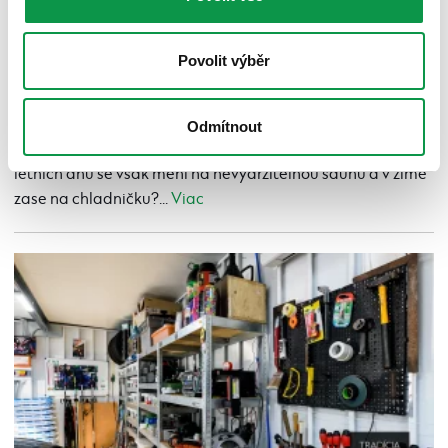
Povolit výběr
Proč a jak izolovat garáž
Zveřejněno 04.06.2026 10:00
Odmítnout
Používáte garáž jako dílnu nebo pracovnu? Během horkých
letních dnů se však mění na nevydržitelnou saunu a v zimě
zase na chladničku?...
Viac