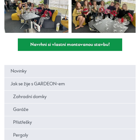
Navrhni si vlastní montovanou stavbu!
Novinky
Jak se žije s GARDEON-em
Zahradní domky
Garáže
Přístřešky
Pergoly