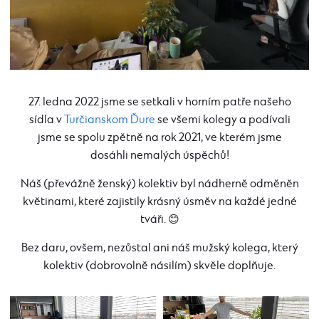
27. ledna 2022 jsme se setkali v horním patře našeho
sídla v
Turčianskom Ďure
se všemi kolegy a podívali
jsme se spolu zpětně na rok 2021, ve kterém jsme
dosáhli nemalých úspěchů!
Náš (převážně ženský) kolektiv byl nádherně odměněn
květinami, které zajistily krásný úsměv na každé jedné
tváři. 😊
Bez daru, ovšem, nezůstal ani náš mužský kolega, který
kolektiv (dobrovolně násilím) skvěle doplňuje.