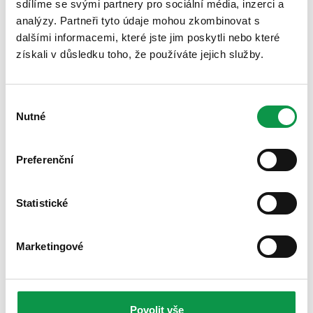
sdílíme se svými partnery pro sociální média, inzerci a
analýzy. Partneři tyto údaje mohou zkombinovat s
dalšími informacemi, které jste jim poskytli nebo které
Fotovoltaické panely na střeše garáže,
získali v důsledku toho, že používáte jejich služby.
zahradního domku a přístřešku
Zveřejněno 05.07.2026 12:05
Výběr
Střecha rodinného domu není jediné místo, kam si můžete
Nutné
souhlasu
nainstalovat fotovoltaické panely. Máte-li garáž, zahradní
domek nebo přístřeš...
Viac
Preferenční
Statistické
Marketingové
Povolit vše