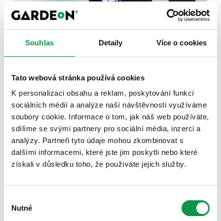
Vodící lišta, na níž je upevněn
motor garážových vrat
Souhlas
Detaily
Více o cookies
Tato webová stránka používá cookies
K personalizaci obsahu a reklam, poskytování funkcí
sociálních médií a analýze naší návštěvnosti využíváme
soubory cookie. Informace o tom, jak náš web používáte,
sdílíme se svými partnery pro sociální média, inzerci a
analýzy. Partneři tyto údaje mohou zkombinovat s
dalšími informacemi, které jste jim poskytli nebo které
získali v důsledku toho, že používáte jejich služby.
Výběr
Nutné
souhlasu