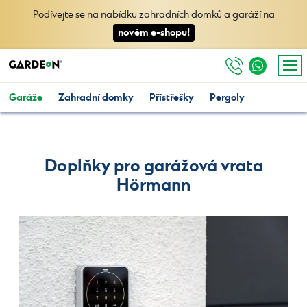
Podívejte se na nabídku zahradních domků a garáží na
novém e-shopu!
Garáže
Zahradní domky
Přístřešky
Pergoly
Doplňky pro garážová vrata
Hörmann