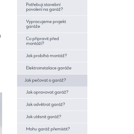
Potřebuji stavební
povolení na garáž?
Vypracujeme projekt
garáže
é
Co připravit před
montáží?
Jak probíhá montáž?
Elektroinstalace garáže
Jak pečovat o garáž?
Jak opravovat garáž?
Jak odvětrat garáž?
Jak utěsnit garáž?
Mohu garáž přemístit?