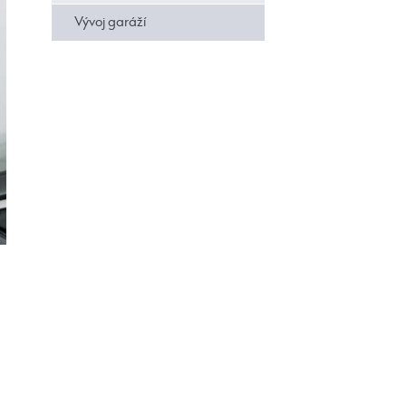
Vývoj garáží