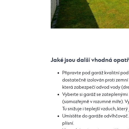
Jaké jsou další vhodná opat
Připravte pod garáž kvalitní pod
dostatečně izolován proti zemní
která zabezpečí odvod vody (dren
Vyberte si garáž se zateplenými
(samozřejmě v rozumné míře). Vyš
Tu snižuje i teplejší vzduch, který
Umístěte do garáže odvlhčovač. D
plísní.