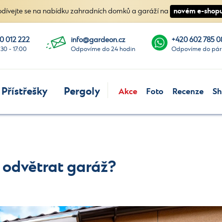
novém e-shopu
odívejte se na nabídku zahradních domků a garáží na
0 012 222
info@gardeon.cz
+420 602 785 0
:30 - 17:00
Odpovíme do 24 hodin
Odpovíme do pár
Přístřešky
Pergoly
Akce
Foto
Recenze
S
 odvětrat garáž?