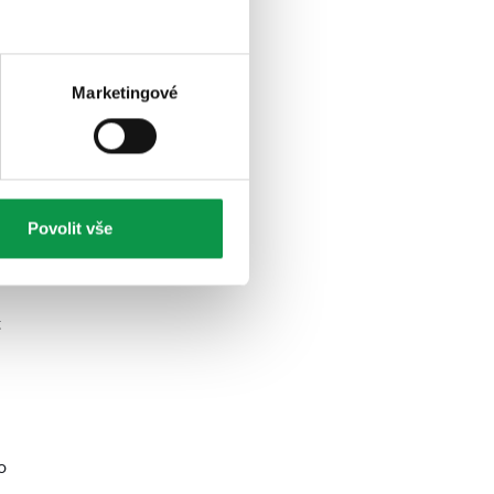
Marketingové
Povolit vše
t
o