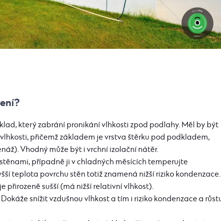
ření?
klad, který zabrání pronikání vlhkosti zpod podlahy. Měl by být
 vlhkosti, přičemž základem je vrstva štěrku pod podkladem,
áž). Vhodný může být i vrchní izolační nátěr.
 stěnami, případně ji v chladných měsících temperujte
ší teplota povrchu stěn totiž znamená nižší riziko kondenzace.
 je přirozeně sušší (má nižší relativní vlhkost).
okáže snížit vzdušnou vlhkost a tím i riziko kondenzace a růst