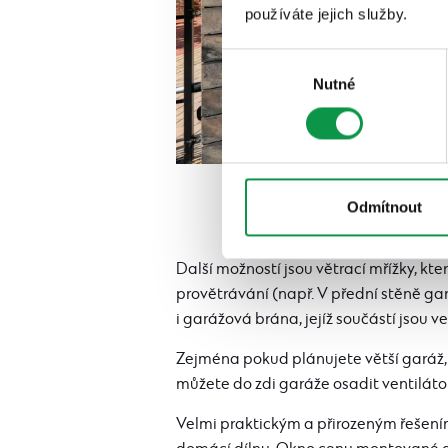
používáte jejich služby.
Výběr
Nutné
souhlasu
Odmítnout
Další možností jsou větrací mřížky, kt
provětrávání (např. V přední stěně g
i garážová brána, jejíž součástí jsou v
Zejména pokud plánujete větší garáž
můžete do zdi garáže osadit ventilátor
Velmi praktickým a přirozeným řešením 