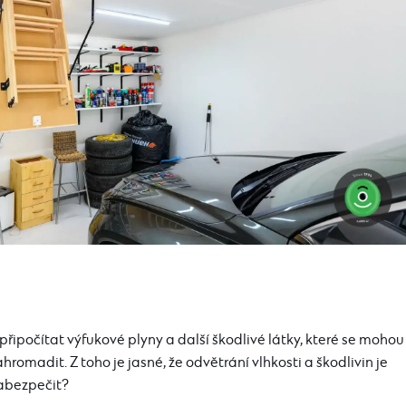
ě připočítat výfukové plyny a další škodlivé látky, které se mohou
madit. Z toho je jasné, že odvětrání vlhkosti a škodlivin je
zabezpečit?