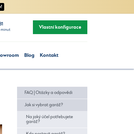
!
81
Vlastní konfigurace
 minut
howroom
Blog
Kontakt
FAQ | Otázky a odpovědi
Jak si vybrat garáž?
Na jaký účel potřebujete
garáž?