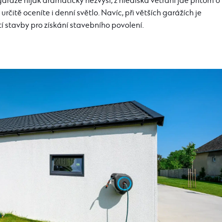
áže nijak dramaticky nezvýší, z hlediska větrání jde přitom o
určitě oceníte i denní světlo. Navíc, při větších garážích je
 stavby pro získání stavebního povolení.