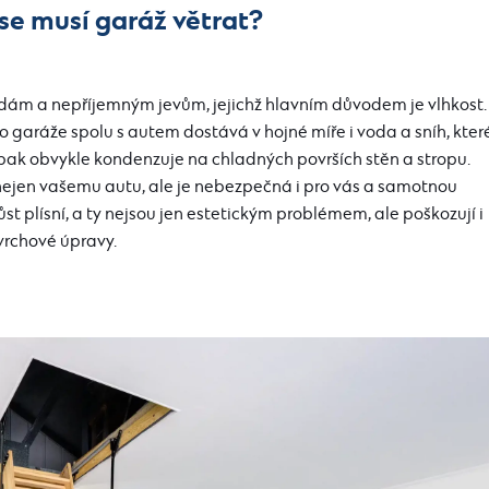
se musí garáž větrat?
odám a nepříjemným jevům, jejichž hlavním důvodem je vlhkost.
o garáže spolu s autem dostává v hojné míře i voda a sníh, kter
 pak obvykle kondenzuje na chladných površích stěn a stropu.
nejen vašemu autu, ale je nebezpečná i pro vás a samotnou
růst plísní, a ty nejsou jen estetickým problémem, ale poškozují i
ovrchové úpravy.