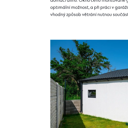
domácí dílnu. Okno cenu montované gar
optimální možnost, a při práci v garáži 
vhodný způsob větrání nutnou součástí