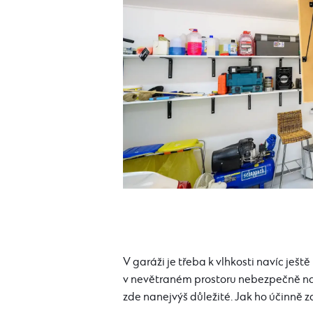
V garáži je třeba k vlhkosti navíc ješt
v nevětraném prostoru nebezpečně nahro
zde nanejvýš důležité. Jak ho účinně 