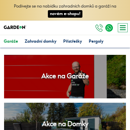
Podívejte se na nabídku zahradních domků a garáží na
novém e-shopu!
Garáže
Zahradní domky
Přístřešky
Pergoly
Akce na Garáže
Akce na Domky