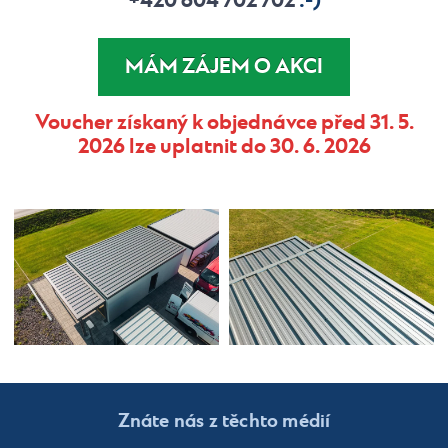
+420 604 702 702
:-)
MÁM ZÁJEM O AKCI
Voucher získaný k objednávce před 31. 5.
2026 lze uplatnit do 30. 6. 2026
Znáte nás z těchto médií