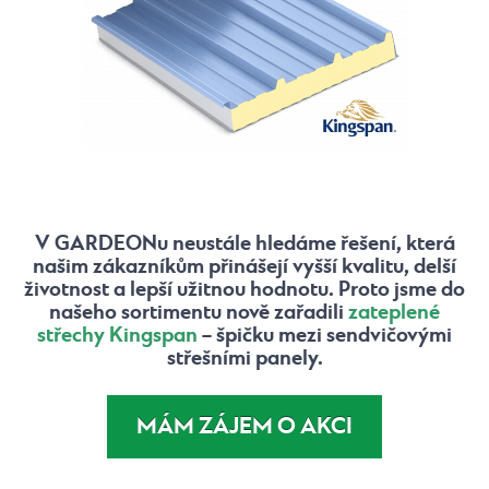
V GARDEONu neustále hledáme řešení, která
našim zákazníkům přinášejí vyšší kvalitu, delší
životnost a lepší užitnou hodnotu. Proto jsme do
našeho sortimentu nově zařadili
zateplené
střechy Kingspan
– špičku mezi sendvičovými
střešními panely.
MÁM ZÁJEM O AKCI