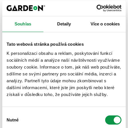
nižší tepelné ztráty
nižší náklady na vytápění i chlazení
příjemnější klima uvnitř budovy
Souhlas
Detaily
Více o cookies
✓ Vyšší požární odolnost
Tato webová stránka používá cookies
vyšší bezpečnost stavby
splnění náročnějších požadavků na moderní objekty
K personalizaci obsahu a reklam, poskytování funkcí
sociálních médií a analýze naší návštěvnosti využíváme
✓ Možnost minimálního sklonu střechy
soubory cookie. Informace o tom, jak náš web používáte,
sdílíme se svými partnery pro sociální média, inzerci a
vhodné i pro moderní haly a přístřešky
analýzy. Partneři tyto údaje mohou zkombinovat s
více možností při návrhu stavby
dalšími informacemi, které jste jim poskytli nebo které
získali v důsledku toho, že používáte jejich služby.
✓ Špičkové zpracování
Výběr
přesná výroba
Nutné
souhlasu
kvalitnější spoje