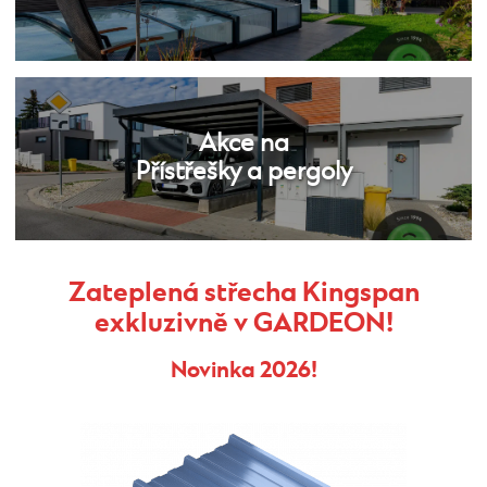
Akce na
Přístřešky a pergoly
Zateplená střecha Kingspan
exkluzivně v GARDEON!
Novinka 2026!