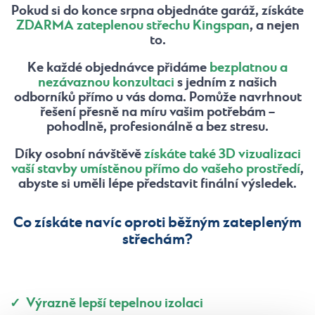
Pokud si do konce srpna objednáte garáž, získáte
ZDARMA
zateplenou střechu Kingspan
, a nejen
to.
Ke každé objednávce přidáme
bezplatnou a
nezávaznou konzultaci
s jedním z našich
odborníků přímo u vás doma. Pomůže navrhnout
řešení přesně na míru vašim potřebám –
pohodlně, profesionálně a bez stresu.
Díky osobní návštěvě
získáte také 3D vizualizaci
vaší stavby umístěnou přímo do vašeho prostředí
,
abyste si uměli lépe představit finální výsledek.
Co získáte navíc oproti běžným zatepleným
střechám?
✓ Výrazně lepší tepelnou izolaci