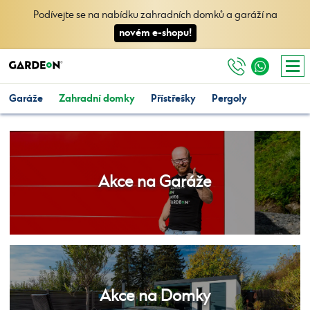
Podívejte se na nabídku zahradních domků a garáží na
novém e-shopu!
Garáže
Zahradní domky
Přístřešky
Pergoly
Akce na Garáže
Akce na Domky