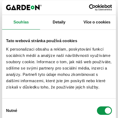
nižší tepelné ztráty
nižší náklady na vytápění i chlazení
příjemnější klima uvnitř budovy
Souhlas
Detaily
Více o cookies
✓ Vyšší požární odolnost
Tato webová stránka používá cookies
vyšší bezpečnost stavby
splnění náročnějších požadavků na moderní objekty
K personalizaci obsahu a reklam, poskytování funkcí
sociálních médií a analýze naší návštěvnosti využíváme
✓ Možnost minimálního sklonu střechy
soubory cookie. Informace o tom, jak náš web používáte,
sdílíme se svými partnery pro sociální média, inzerci a
vhodné i pro moderní haly a přístřešky
analýzy. Partneři tyto údaje mohou zkombinovat s
více možností při návrhu stavby
dalšími informacemi, které jste jim poskytli nebo které
získali v důsledku toho, že používáte jejich služby.
✓ Špičkové zpracování
Výběr
přesná výroba
Nutné
souhlasu
kvalitnější spoje