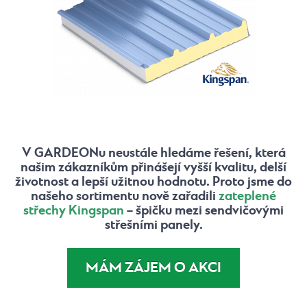
V GARDEONu neustále hledáme řešení, která
našim zákazníkům přinášejí vyšší kvalitu, delší
životnost a lepší užitnou hodnotu. Proto jsme do
našeho sortimentu nově zařadili
zateplené
střechy Kingspan
– špičku mezi sendvičovými
střešními panely.
MÁM ZÁJEM O AKCI