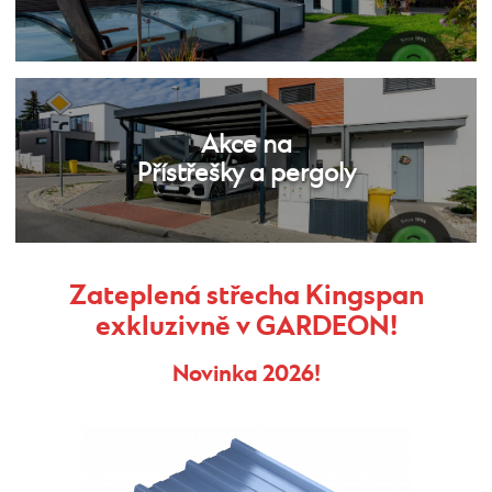
Akce na
Přístřešky a pergoly
Zateplená střecha Kingspan
exkluzivně v GARDEON!
Novinka 2026!