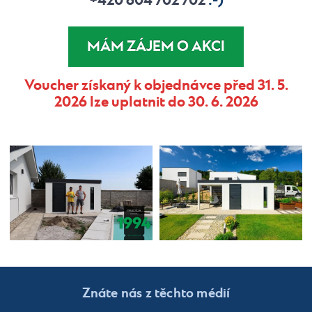
+420 604 702 702
:-)
MÁM ZÁJEM O AKCI
Voucher získaný k objednávce před 31. 5.
2026 lze uplatnit do 30. 6. 2026
Znáte nás z těchto médií