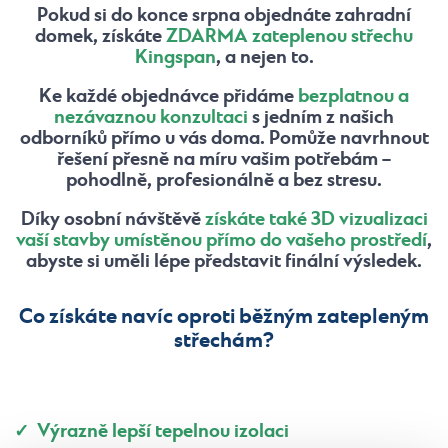
Pokud si do konce srpna objednáte zahradní
domek, získáte
ZDARMA
zateplenou střechu
Kingspan
, a nejen to.
Ke každé objednávce přidáme
bezplatnou a
nezávaznou konzultaci
s jedním z našich
odborníků přímo u vás doma. Pomůže navrhnout
řešení přesně na míru vašim potřebám –
pohodlně, profesionálně a bez stresu.
Díky osobní návštěvě
získáte také 3D vizualizaci
vaší stavby umístěnou přímo do vašeho prostředí
,
abyste si uměli lépe představit finální výsledek.
Co získáte navíc oproti běžným zatepleným
střechám?
✓ Výrazně lepší tepelnou izolaci