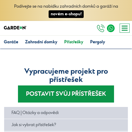
Podívejte se na nabídku zahradních domků a garáží na
novém e-shopu!
Garáže
Zahradní domky
Přístřešky
Pergoly
Vypracujeme projekt pro
přístřešek
POSTAVIT SVŮJ PŘÍSTŘEŠEK
FAQ | Otázky a odpovědi
Jak si vybrat přístřešek?