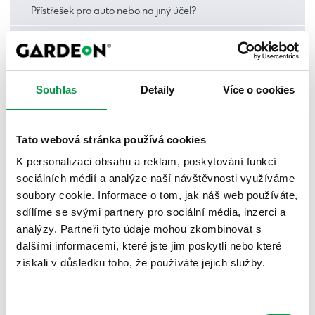
Přístřešek pro auto nebo na jiný účel?
Kde postavit přístřešek?
Jak velký má být přístřešek?
Souhlas
Detaily
Více o cookies
Jaké materiály používáme?
Jaká barva přístřešku?
Tato webová stránka používá cookies
Jaké designové stěny?
K personalizaci obsahu a reklam, poskytování funkcí
sociálních médií a analýze naší návštěvnosti využíváme
Technické vyhotovení přístřešků
soubory cookie. Informace o tom, jak náš web používáte,
sdílíme se svými partnery pro sociální média, inzerci a
Služby pro přístřešky
analýzy. Partneři tyto údaje mohou zkombinovat s
Potřebuji stavební povolení na přístřešek?
dalšími informacemi, které jste jim poskytli nebo které
získali v důsledku toho, že používáte jejich služby.
Co připravit před montáží?
Jak probíhá montáž přístřešků?
Výběr