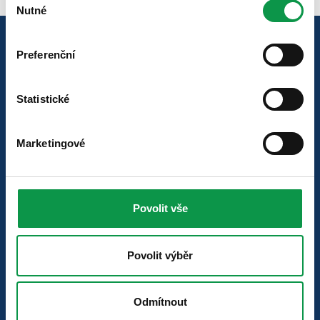
Nutné
souhlasu
Znáte nás z těchto médií
Preferenční
Statistické
Marketingové
Naši zákazníci
Povolit vše
Povolit výběr
Odmítnout
Všeobecné obchodní podmínky