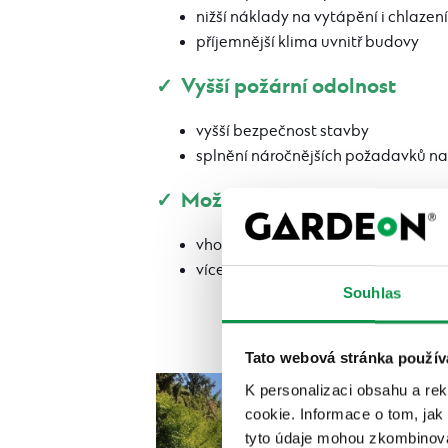
nižší náklady na vytápění i chlazení
příjemnější klima uvnitř budovy
✓ Vyšší požární odolnost
vyšší bezpečnost stavby
splnění náročnějších požadavků na
✓ Možnost minimálního sklonu
vhodné i pro moderní haly a přístře
více možností při návrhu stavby
Souhlas
Tato webová stránka použív
K personalizaci obsahu a re
cookie. Informace o tom, jak
tyto údaje mohou zkombinovat