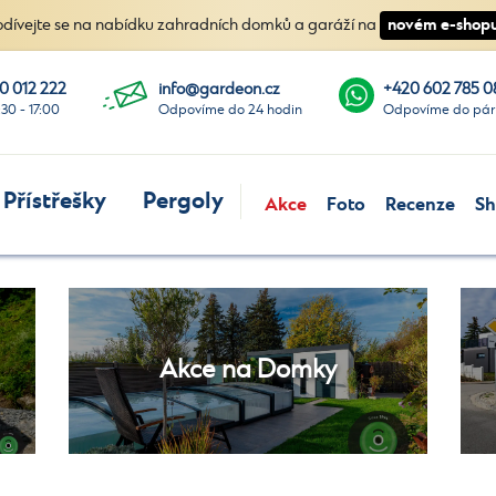
novém e-shopu
odívejte se na nabídku zahradních domků a garáží na
0 012 222
info@gardeon.cz
+420 602 785 0
:30 - 17:00
Odpovíme do 24 hodin
Odpovíme do pár
Přístřešky
Pergoly
Akce
Foto
Recenze
S
Akce na Domky