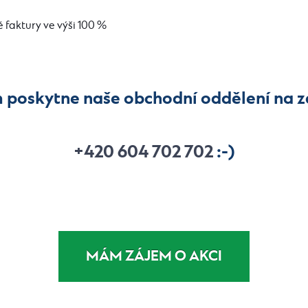
é faktury ve výši 100 %
 poskytne naše obchodní oddělení na z
+420 604 702 702
:-)
MÁM ZÁJEM O AKCI