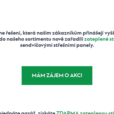
šení, která našim zákazníkům přinášejí vyšší k
 do našeho sortimentu nově zařadili
zateplené s
sendvičovými střešními panely.
MÁM ZÁJEM O AKCI
bjednáte garáž, získáte
ZDARMA
zateplenou st