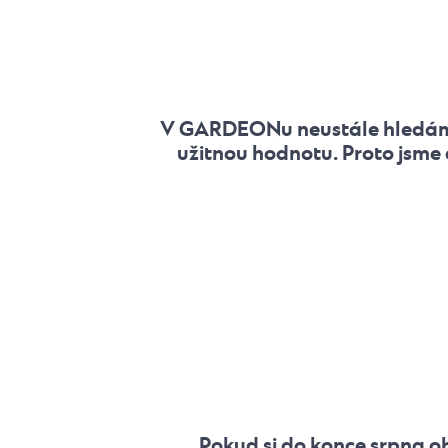
V GARDEONu neustále hledáme ře
užitnou hodnotu. Proto jsme
Pokud si do konce srpna o