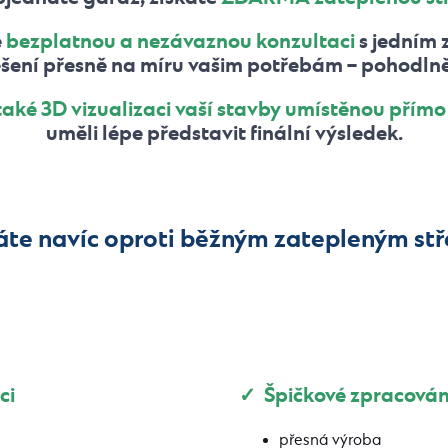
e
bezplatnou a nezávaznou konzultaci
s jedním 
ení přesně na míru vašim potřebám – pohodlně, 
také 3D vizualizaci vaší stavby umístěnou přímo
uměli lépe představit finální výsledek.
áte navíc oproti běžným zatepleným s
ci
✓ Špičkové zpracován
přesná výroba