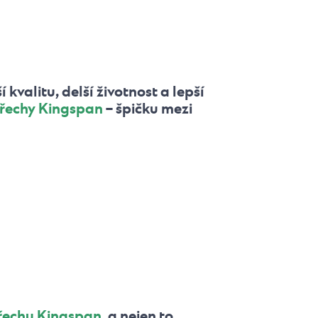
valitu, delší životnost a lepší
třechy Kingspan
– špičku mezi
řechu Kingspan
, a nejen to.