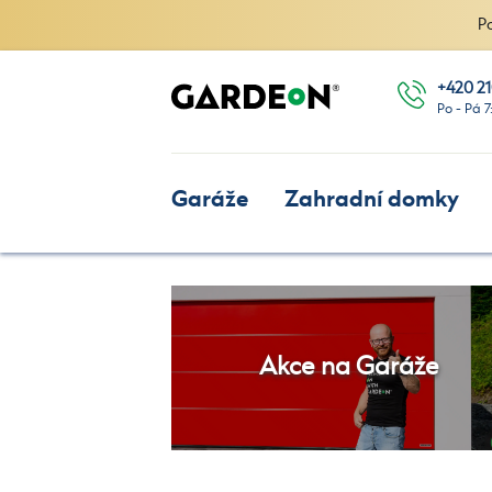
P
+420 21
Po - Pá 7
Garáže
Zahradní domky
Akce na Garáže