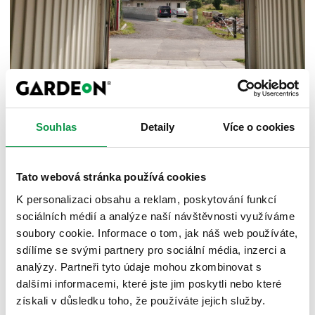
Bez ohledu na typ izolace je při zateplování třeba zajistit,
aby byla zateplená podlaha ve stejné výšce jako podlaha
Souhlas
Detaily
Více o cookies
domu. Přidání izolačního materiálu do garážové podlahy
vám v opačném případě může vytvořit schod mezi domem
a garáží.
Tato webová stránka používá cookies
K personalizaci obsahu a reklam, poskytování funkcí
Zateplená garáž nejenže ušetří poplatky za provoz vaší
sociálních médií a analýze naší návštěvnosti využíváme
domácnosti, ale celkově zpříjemní váš čas strávený v
soubory cookie. Informace o tom, jak náš web používáte,
garáži a vytvoří vhodný prostor pro uskladnění věcí, kterým
sdílíme se svými partnery pro sociální média, inzerci a
by mohly mrazy a horka v jinak nezateplené garáži uškodit.
analýzy. Partneři tyto údaje mohou zkombinovat s
Pokud má garáž sloužit také jako dílna, pracovna nebo
dalšími informacemi, které jste jim poskytli nebo které
hobby prostor, izolace a větrání by měly být součástí
získali v důsledku toho, že používáte jejich služby.
návrhu od začátku.