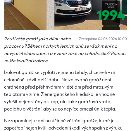
Používáte garáž jako dílnu nebo
Zveřejněno 04.06.2026 10:00
pracovnu? Během horkých letních dnů se však mění na
nevydržitelnou saunu a v zimě zase na chladničku? Pomoci
může kvalitní izolace.
Izolovat garáž se vyplatí zejména tehdy, chcete-li v ní
celoročně trávit delší dobu. Neizolovaná garáž není
chráněna před přehříváním v létě ani před mrazivými
teplotami v zimě. Z energetického hlediska je vhodné
vyřešit nejen stěny a strop, ale také garážová vrata,
podlahu a větrání, aby se co nejvíce omezil únik tepla.
Nezapomínejte ani na účinné větrání garáže, které je
zapotřebí nejen kvůli odvedení škodlivých spalin z výfuku,