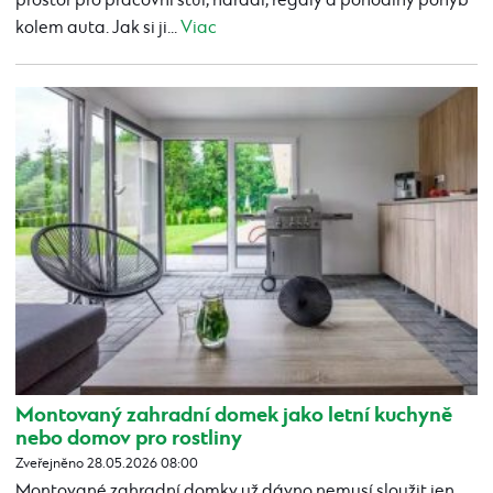
prostor pro pracovní stůl, nářadí, regály a pohodlný pohyb
kolem auta. Jak si ji...
Viac
Montovaný zahradní domek jako letní kuchyně
nebo domov pro rostliny
Zveřejněno 28.05.2026 08:00
Montované zahradní domky už dávno nemusí sloužit jen