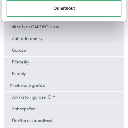
Odmítnout
Novinky
Jak se žije s GARDEON-em
Zahradní domky
Garáže
Přístřešky
Pergoly
Montované garáže
Jak na to – garáže | DIY
Zabezpečení
Údržba a starostlivost