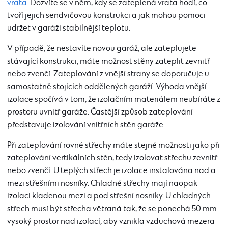
vrata
. Dozvíte se v něm, kdy se zateplená vrata hodí, co
tvoří jejich sendvičovou konstrukci a jak mohou pomoci
udržet v garáži stabilnější teplotu.
V případě, že nestavíte novou garáž, ale zateplujete
stávající konstrukci, máte možnost stěny zateplit zevnitř
nebo zvenčí. Zateplování z vnější strany se doporučuje u
samostatně stojících oddělených garáží. Výhoda vnější
izolace spočívá v tom, že izolačním materiálem neubíráte z
prostoru uvnitř garáže. Častější způsob zateplování
představuje izolování vnitřních stěn garáže.
Při zateplování rovné střechy máte stejné možnosti jako při
zateplování vertikálních stěn, tedy izolovat střechu zevnitř
nebo zvenčí. U teplých střech je izolace instalována nad a
mezi střešními nosníky. Chladné střechy mají naopak
izolaci kladenou mezi a pod střešní nosníky. U chladných
střech musí být střecha větraná tak, že se ponechá 50 mm
vysoký prostor nad izolací, aby vznikla vzduchová mezera