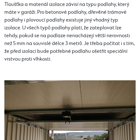
Tloušťka a materiál izolace závisí na typu podlahy, který
máte v garáži. Pro betonové podlahy, dřevěné trámové
podlahy i plovoucí podlahy existuje jiný vhodný typ
izolace. U všech typů podlahy platí, že zateplovat lze
tehdy, pokud se na podlaze nenacházejí větší nerovnosti
než 5 mm na souvislé délce 3 metrů. Je třeba počítat i s tím,
že před izolací bude potřebné podlahu ošetřit speciální
vrstvou proti vlhkosti.