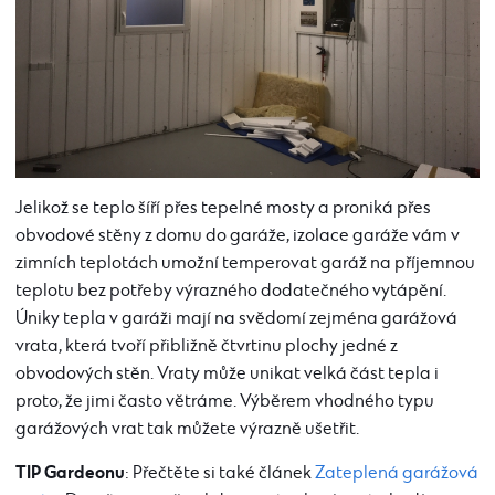
Jelikož se teplo šíří přes tepelné mosty a proniká přes
obvodové stěny z domu do garáže, izolace garáže vám v
zimních teplotách umožní temperovat garáž na příjemnou
teplotu bez potřeby výrazného dodatečného vytápění.
Úniky tepla v garáži mají na svědomí zejména garážová
vrata, která tvoří přibližně čtvrtinu plochy jedné z
obvodových stěn. Vraty může unikat velká část tepla i
proto, že jimi často větráme. Výběrem vhodného typu
garážových vrat tak můžete výrazně ušetřit.
TIP Gardeonu
: Přečtěte si také článek
Zateplená garážová