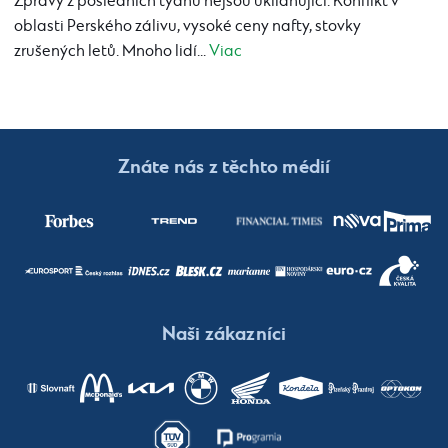
Zprávy z posledních týdnů nejsou uklidňující. Konflikt v
oblasti Perského zálivu, vysoké ceny nafty, stovky
zrušených letů. Mnoho lidí...
Viac
Znáte nás z těchto médií
Naši zákazníci