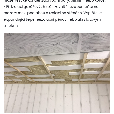
může vést ke kondenzaci vodní páry, plísním nebo korozi.
• Při izolaci garážových stěn zevnitř nezapomeňte na
mezery mezi podlahou a izolací na stěnách. Vyplňte je
expandující tepelněizolační pěnou nebo akrylátovým
tmelem.