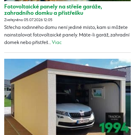
Fotovoltaické panely na střeše garáže,
zahradního domku a přístřešku
Zveřejněno 05.07.2026 12:05
Střecha rodinného domu není jediné místo, kam si můžete
nainstalovat fotovoltaické panely. Máte-li garáž, zahradní
domek nebo přístřeš...
Viac