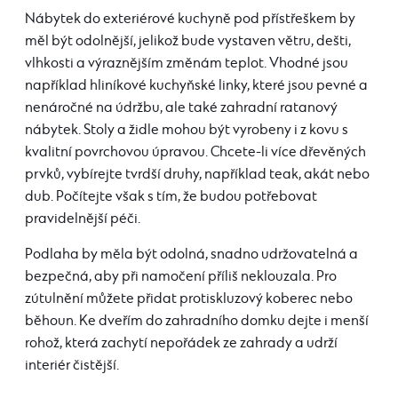
Nábytek do exteriérové kuchyně pod přístřeškem by
měl být odolnější, jelikož bude vystaven větru, dešti,
vlhkosti a výraznějším změnám teplot. Vhodné jsou
například hliníkové kuchyňské linky, které jsou pevné a
nenáročné na údržbu, ale také zahradní ratanový
nábytek. Stoly a židle mohou být vyrobeny i z kovu s
kvalitní povrchovou úpravou. Chcete-li více dřevěných
prvků, vybírejte tvrdší druhy, například teak, akát nebo
dub. Počítejte však s tím, že budou potřebovat
pravidelnější péči.
Podlaha by měla být odolná, snadno udržovatelná a
bezpečná, aby při namočení příliš neklouzala. Pro
zútulnění můžete přidat protiskluzový koberec nebo
běhoun. Ke dveřím do zahradního domku dejte i menší
rohož, která zachytí nepořádek ze zahrady a udrží
interiér čistější.