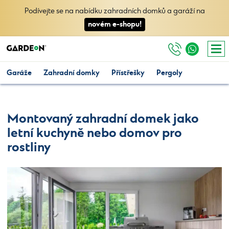
Podívejte se na nabídku zahradních domků a garáží na
novém e-shopu!
Garáže
Zahradní domky
Přístřešky
Pergoly
Montovaný zahradní domek jako
letní kuchyně nebo domov pro
rostliny