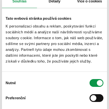
Souhlas
Detaily
Více o cookies
nepřežily. Pokud nemáte skleník a do domu se vám už
rostliny nevejdou nebo je do něj prostě nelze umístit,
využijte k tomu montovaný zahradní domek. Můžete z
Tato webová stránka používá cookies
něj vytvořit skvělý praktický přístřešek pro rostliny.
K personalizaci obsahu a reklam, poskytování funkcí
sociálních médií a analýze naší návštěvnosti využíváme
Fantazii se meze nekladou a z domku tak můžete
soubory cookie. Informace o tom, jak náš web používáte,
vyčarovat skutečně příjemný úkryt. V domku větších
sdílíme se svými partnery pro sociální média, inzerci a
rozměrů můžete mít umístěnou i malou lavičku a
analýzy. Partneři tyto údaje mohou zkombinovat s
udělat si tak u domu malou zimní zahradu. Pozor je
dalšími informacemi, které jste jim poskytli nebo které
třeba dát na umístění oken v domku, aby měly
získali v důsledku toho, že používáte jejich služby.
rostlinky optimální světelné podmínky.
Pokud si s rodinou a přáteli rádi vychutnáváte chvíle
Výběr
na zahradě, v zimě se můžete skrýt právě do
Nutné
souhlasu
zahradního domku. Vytvořte si zde svoji oázu,
podávejte čaj a zahřejte se v útulném krytém prostoru.
Pokud hledáte místo pro soukromý odpočinek, domek
Preferenční
se může stát vaším vlastním externím pokojem.