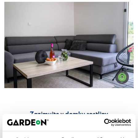
Zazimujte v domku rostliny
Patříte mezi vášnivé pěstitele květin, rostlin či bylinek?
Potom určitě víte, že mnohé druhy by venku v mrazu