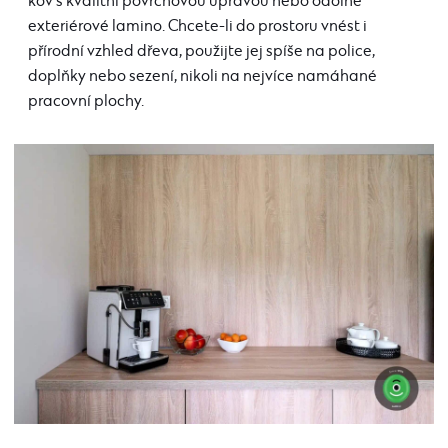
kov s kvalitní povrchovou úpravou nebo odolné
exteriérové lamino. Chcete-li do prostoru vnést i
přírodní vzhled dřeva, použijte jej spíše na police,
doplňky nebo sezení, nikoli na nejvíce namáhané
pracovní plochy.