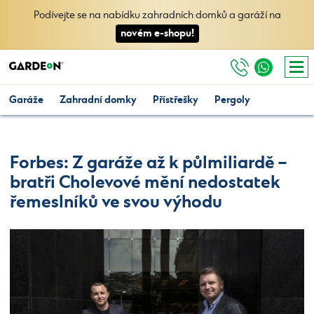
Podívejte se na nabídku zahradních domků a garáží na
novém e-shopu!
Garáže
Zahradní domky
Přístřešky
Pergoly
Forbes: Z garáže až k půlmiliardě –
bratři Cholevové mění nedostatek
řemeslníků ve svou výhodu