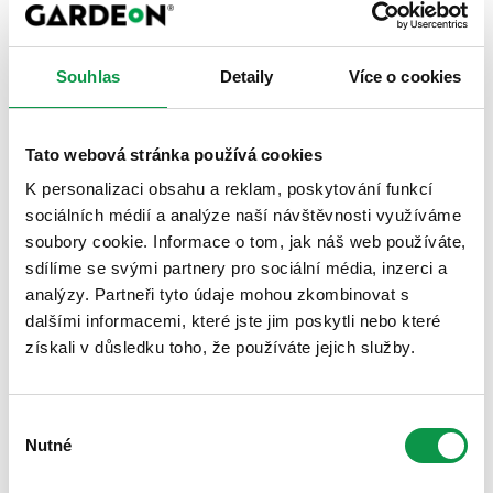
Rastliny | Bylinky | Květy
Deti v zahrade
Souhlas
Detaily
Více o cookies
Jiné
Top realizace: Inspirace od zákazníků
Tato webová stránka používá cookies
K personalizaci obsahu a reklam, poskytování funkcí
sociálních médií a analýze naší návštěvnosti využíváme
soubory cookie. Informace o tom, jak náš web používáte,
sdílíme se svými partnery pro sociální média, inzerci a
analýzy. Partneři tyto údaje mohou zkombinovat s
dalšími informacemi, které jste jim poskytli nebo které
získali v důsledku toho, že používáte jejich služby.
Výběr
Nutné
souhlasu