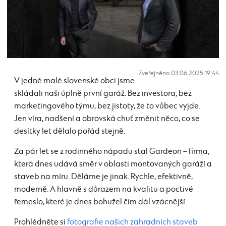
Zveřejněno 03.06.2025 19:44
V jedné malé slovenské obci jsme
skládali naši úplně první garáž. Bez investora, bez
marketingového týmu, bez jistoty, že to vůbec vyjde.
Jen víra, nadšení a obrovská chuť změnit něco, co se
desítky let dělalo pořád stejně.
Za pár let se z rodinného nápadu stal Gardeon – firma,
která dnes udává směr v oblasti montovaných garáží a
staveb na míru. Děláme je jinak. Rychle, efektivně,
moderně. A hlavně s důrazem na kvalitu a poctivé
řemeslo, které je dnes bohužel čím dál vzácnější.
Prohlédněte si
fotografie našich zahradních staveb