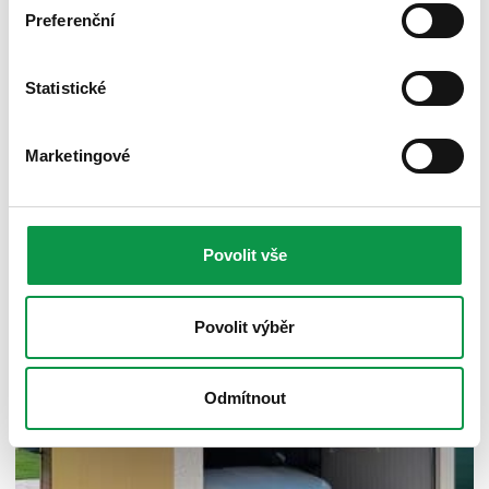
Preferenční
Statistické
Fotovoltaické panely na střeše garáže,
zahradního domku a přístřešku
Marketingové
Zveřejněno 05.07.2026 12:05
Střecha rodinného domu není jediné místo, kam si můžete
nainstalovat fotovoltaické panely. Máte-li garáž, zahradní
domek nebo přístřeš...
Viac
Povolit vše
Povolit výběr
Odmítnout