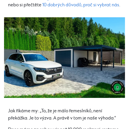
nebo si přečtěte
10 dobrých důvodů, proč si vybrat nás
.
Jak říkáme my: „To, že je málo řemeslníků, není
překážka. Je to výzva. A právě v tom je naše výhoda.“