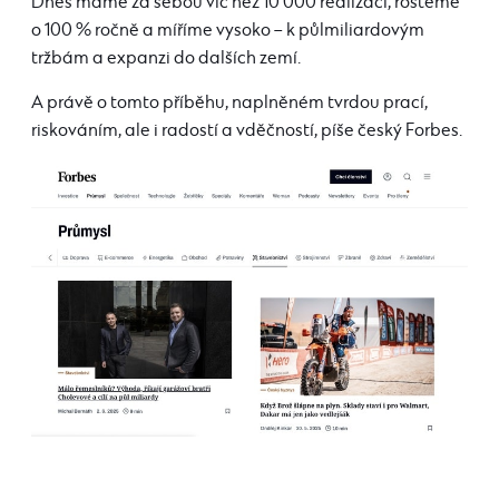
Dnes máme za sebou víc než 10 000 realizací, rosteme
o 100 % ročně a míříme vysoko – k půlmiliardovým
tržbám a expanzi do dalších zemí.
A právě o tomto příběhu, naplněném tvrdou prací,
riskováním, ale i radostí a vděčností, píše český Forbes.