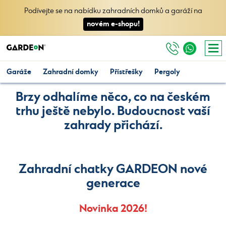
Podívejte se na nabídku zahradních domků a garáží na
novém e-shopu!
Garáže
Zahradní domky
Přístřešky
Pergoly
Brzy odhalíme něco, co na českém
trhu ještě nebylo. Budoucnost vaší
zahrady přichází.
Zahradní chatky GARDEON nové
generace
Novinka 2026!