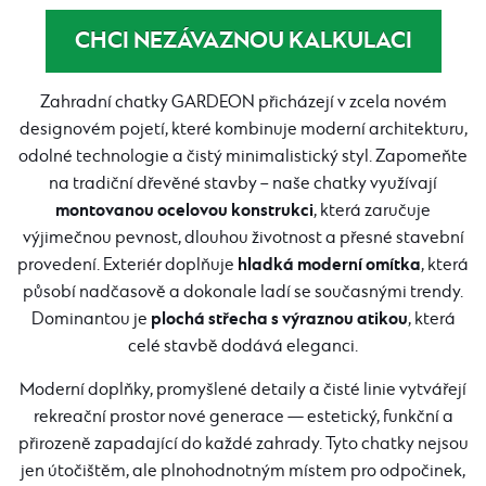
CHCI NEZÁVAZNOU KALKULACI
Zahradní chatky GARDEON přicházejí v zcela novém
designovém pojetí, které kombinuje moderní architekturu,
odolné technologie a čistý minimalistický styl. Zapomeňte
na tradiční dřevěné stavby – naše chatky využívají
montovanou ocelovou konstrukci
, která zaručuje
výjimečnou pevnost, dlouhou životnost a přesné stavební
hladká moderní omítka
provedení. Exteriér doplňuje
, která
působí nadčasově a dokonale ladí se současnými trendy.
plochá střecha s výraznou atikou
Dominantou je
, která
celé stavbě dodává eleganci.
Moderní doplňky, promyšlené detaily a čisté linie vytvářejí
rekreační prostor nové generace — estetický, funkční a
přirozeně zapadající do každé zahrady. Tyto chatky nejsou
jen útočištěm, ale plnohodnotným místem pro odpočinek,