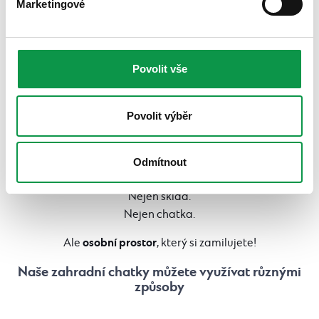
Marketingové
Povolit vše
Povolit výběr
Odmítnout
Zahradní chatka jako váš nový prostor života
Nejen sklad.
Nejen chatka.
osobní prostor
Ale
, který si zamilujete!
Naše zahradní chatky můžete využívat různými
způsoby